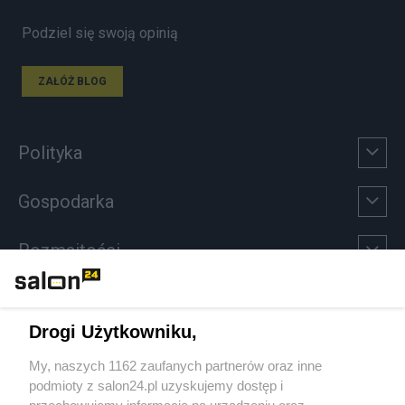
Podziel się swoją opinią
ZAŁÓŻ BLOG
Polityka
Gospodarka
Rozmaitości
Technologie
Drogi Użytkowniku,
Sport
My, naszych 1162 zaufanych partnerów oraz inne
podmioty z salon24.pl uzyskujemy dostęp i
Społeczeństwo