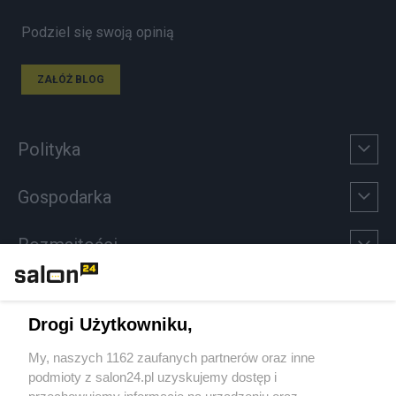
Podziel się swoją opinią
ZAŁÓŻ BLOG
Polityka
Gospodarka
Rozmaitości
Technologie
Drogi Użytkowniku,
Sport
My, naszych 1162 zaufanych partnerów oraz inne
podmioty z salon24.pl uzyskujemy dostęp i
Społeczeństwo