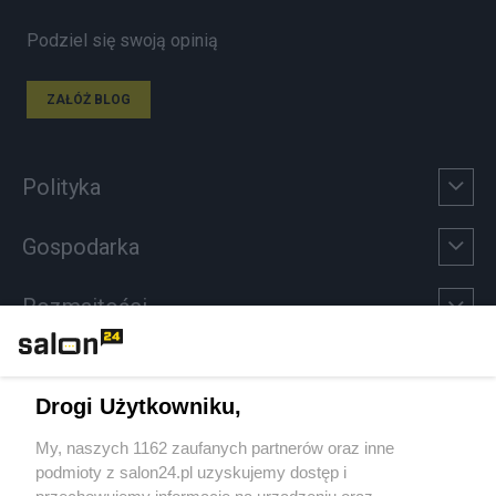
Podziel się swoją opinią
ZAŁÓŻ BLOG
Polityka
Gospodarka
Rozmaitości
Technologie
Drogi Użytkowniku,
Sport
My, naszych 1162 zaufanych partnerów oraz inne
podmioty z salon24.pl uzyskujemy dostęp i
Społeczeństwo