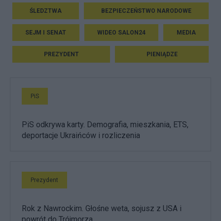
ŚLEDZTWA
BEZPIECZEŃSTWO NARODOWE
SEJM I SENAT
WIDEO SALON24
MEDIA
PREZYDENT
PIENIĄDZE
PiS
PiS odkrywa karty. Demografia, mieszkania, ETS,
deportacje Ukraińców i rozliczenia
Prezydent
Rok z Nawrockim. Głośne weta, sojusz z USA i
powrót do Trójmorza