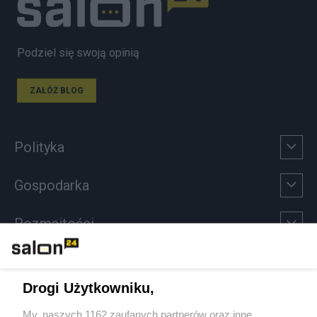
Podziel się swoją opinią
ZAŁÓŻ BLOG
Polityka
Gospodarka
Rozmaitości
Technologie
Drogi Użytkowniku,
Sport
My, naszych 1162 zaufanych partnerów oraz inne