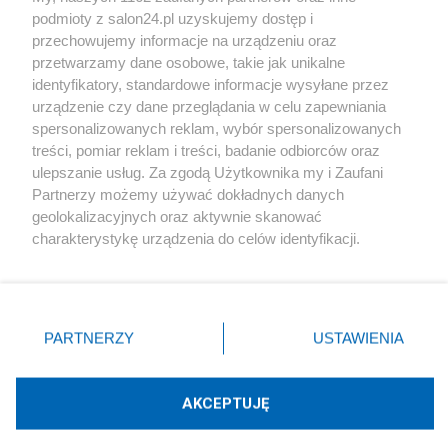
podmioty z salon24.pl uzyskujemy dostęp i
Społeczeństwo
przechowujemy informacje na urządzeniu oraz
przetwarzamy dane osobowe, takie jak unikalne
Kultura
identyfikatory, standardowe informacje wysyłane przez
urządzenie czy dane przeglądania w celu zapewniania
spersonalizowanych reklam, wybór spersonalizowanych
treści, pomiar reklam i treści, badanie odbiorców oraz
ulepszanie usług. Za zgodą Użytkownika my i Zaufani
X
Facebook
Instagram
Youtube
Partnerzy możemy używać dokładnych danych
geolokalizacyjnych oraz aktywnie skanować
charakterystykę urządzenia do celów identyfikacji.
Web Content Media sp. z o. o. © 2022
Ponieważ cenimy Twoją prywatność, prosimy o zgodę na
korzystanie z tych technologii poprzez kliknięcie
„Akceptuję”. Zgoda jest dobrowolna i zawsze możesz ją
Pomoc
O nas
Praca
Reklama
Kontakt
zmienić/wycofać klikając przycisk ustawień prywatności
PARTNERZY
USTAWIENIA
znajdujący się w lewym dolnym rogu strony
. Niektóre
rodzaje przetwarzania danych nie wymagają zgody
użytkownika, ale masz prawo sprzeciwić się takiemu
AKCEPTUJĘ
przetwarzaniu. Preferencje będą miały zastosowania tylko
Technologię dostarcza:
W3media.pl
na tej witrynie.