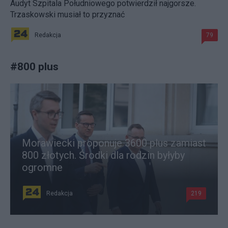
Audyt Szpitala Południowego potwierdził najgorsze.
Trzaskowski musiał to przyznać
Redakcja
79
#
800 plus
Morawiecki proponuje 3600 plus zamiast
800 złotych. Środki dla rodzin byłyby
ogromne
Redakcja
219