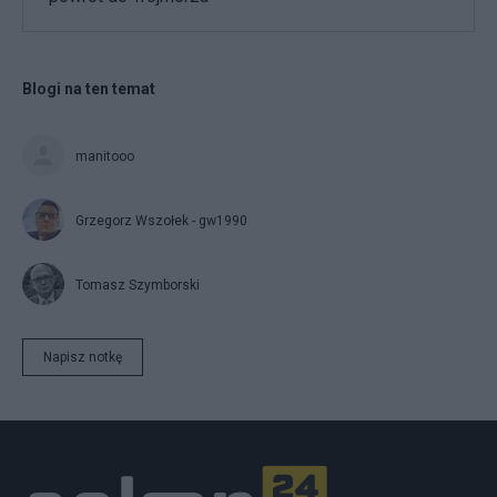
Blogi na ten temat
manitooo
Grzegorz Wszołek - gw1990
Tomasz Szymborski
Napisz notkę