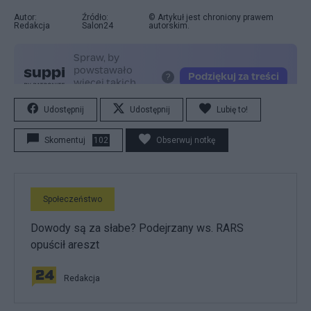
Autor:
Źródło:
© Artykuł jest chroniony prawem
Redakcja
Salon24
autorskim.
Udostępnij
Udostępnij
Lubię to!
Skomentuj
102
Obserwuj notkę
Społeczeństwo
Dowody są za słabe? Podejrzany ws. RARS
opuścił areszt
Redakcja