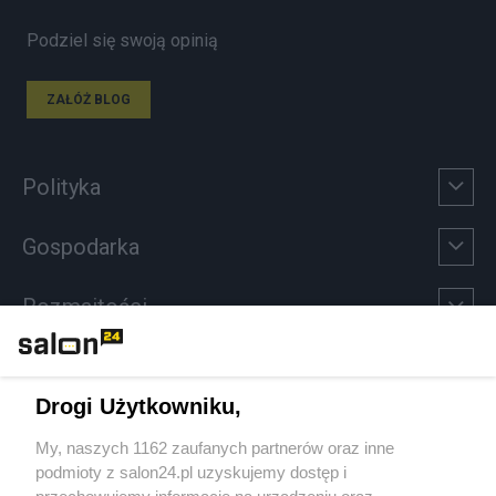
Podziel się swoją opinią
ZAŁÓŻ BLOG
Polityka
Gospodarka
Rozmaitości
Technologie
Drogi Użytkowniku,
Sport
My, naszych 1162 zaufanych partnerów oraz inne
podmioty z salon24.pl uzyskujemy dostęp i
Społeczeństwo