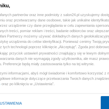
niku,
« WRÓĆ DO NOTKI
fanych partnerów oraz inne podmioty z salon24.pl uzyskujemy dost
niu oraz przetwarzamy dane osobowe, takie jak unikalne identyfikat
przez urządzenie czy dane przeglądania w celu zapewniania sperson
ych treści, pomiar reklam i treści, badanie odbiorców oraz ulepszan
fani Partnerzy możemy używać dokładnych danych geolokalizacyjn
tykę urządzenia do celów identyfikacji. Ponieważ cenimy Twoją pry
Polityka
Gospodarka
z tych technologii poprzez kliknięcie „Akceptuję”. Zgoda jest dobro
ikając przycisk ustawień prywatności znajdujący się w lewym dolny
PiS
Biznes
etwarzania danych nie wymagają zgody użytkownika, ale masz prawo 
Rząd
Pieniądze
. Preferencje będą miały zastosowania tylko na tej witrynie.
Prezydent
Centralny Port Komunikacyjny
szymi informacjami, abyś mógł świadomie i komfortowo korzystać z
NATO
Inwestycje
gółowe informacje dotyczące przetwarzania Twoich danych znajdzi
s
oraz po kliknięciu w „Ustawienia”.
KO
Podatki
WIĘCEJ
WIĘCEJ
USTAWIENIA