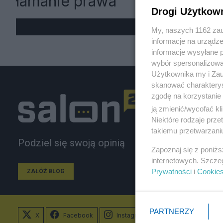
łamanie prawa
Drogi Użytkow
My, naszych 1162 zau
informacje na urządze
informacje wysyłane 
wybór spersonalizowan
Użytkownika my i Zau
skanować charakterys
zgodę na korzystanie 
ją zmienić/wycofać kl
Niektóre rodzaje prz
takiemu przetwarzaniu
Podziel się swoją opinią
Zapoznaj się z poniż
internetowych. Szcze
Prywatności
i
Cookie
ZAŁÓŻ BLOG
PARTNERZY
X
Facebook
Instagram