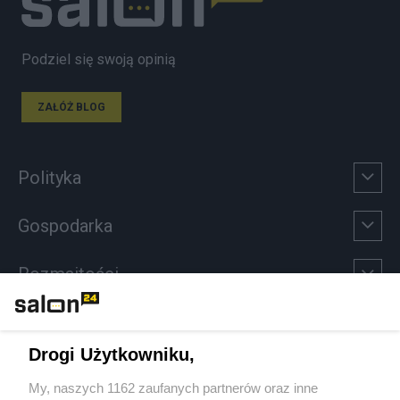
Podziel się swoją opinią
ZAŁÓŻ BLOG
Polityka
Gospodarka
Rozmaitości
Technologie
Drogi Użytkowniku,
Sport
My, naszych 1162 zaufanych partnerów oraz inne