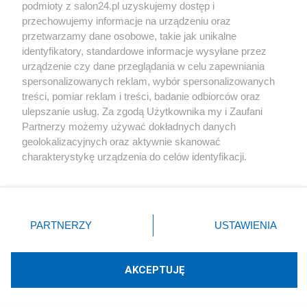
podmioty z salon24.pl uzyskujemy dostęp i
Społeczeństwo
przechowujemy informacje na urządzeniu oraz
przetwarzamy dane osobowe, takie jak unikalne
Kultura
identyfikatory, standardowe informacje wysyłane przez
urządzenie czy dane przeglądania w celu zapewniania
spersonalizowanych reklam, wybór spersonalizowanych
treści, pomiar reklam i treści, badanie odbiorców oraz
ulepszanie usług. Za zgodą Użytkownika my i Zaufani
X
Facebook
Instagram
Youtube
Partnerzy możemy używać dokładnych danych
geolokalizacyjnych oraz aktywnie skanować
charakterystykę urządzenia do celów identyfikacji.
Web Content Media sp. z o. o. © 2022
Ponieważ cenimy Twoją prywatność, prosimy o zgodę na
korzystanie z tych technologii poprzez kliknięcie
„Akceptuję”. Zgoda jest dobrowolna i zawsze możesz ją
Pomoc
O nas
Praca
Reklama
Kontakt
zmienić/wycofać klikając przycisk ustawień prywatności
PARTNERZY
USTAWIENIA
znajdujący się w lewym dolnym rogu strony
. Niektóre
rodzaje przetwarzania danych nie wymagają zgody
użytkownika, ale masz prawo sprzeciwić się takiemu
AKCEPTUJĘ
przetwarzaniu. Preferencje będą miały zastosowania tylko
Technologię dostarcza:
W3media.pl
na tej witrynie.