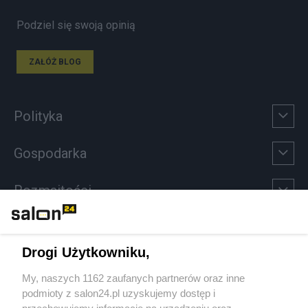
Podziel się swoją opinią
ZAŁÓŻ BLOG
Polityka
Gospodarka
Rozmaitości
Technologie
Drogi Użytkowniku,
Sport
My, naszych 1162 zaufanych partnerów oraz inne
podmioty z salon24.pl uzyskujemy dostęp i
Społeczeństwo