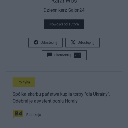
Rafał Woś
Dziennikarz Salon24
Nowości od autora
Udostępnij
Udostępnij
Skomentuj
235
Polityka
Spółka skarbu państwa kupiła torby "dla Ukrainy".
Odebrał je asystent posła Horały
Redakcja