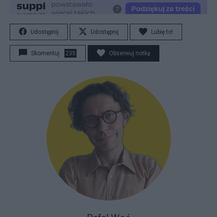
Udostępnij
Udostępnij
Lubię to!
Skomentuj
235
Obserwuj notkę