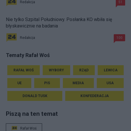
Redakcja
51
Nie tylko Szpital Południowy. Posłanka KO wbiła się
błyskawicznie na badania
Redakcja
100
Tematy Rafał Woś
RAFAŁ WOŚ
WYBORY
RZĄD
LEWICA
UE
PIS
MEDIA
USA
DONALD TUSK
KONFEDERACJA
Piszą na ten temat
Rafał Woś