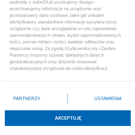
podmioty z salon24.pl uzyskujemy dostęp i
Społeczeństwo
przechowujemy informacje na urządzeniu oraz
przetwarzamy dane osobowe, takie jak unikalne
Kultura
identyfikatory, standardowe informacje wysyłane przez
urządzenie czy dane przeglądania w celu zapewniania
spersonalizowanych reklam, wybór spersonalizowanych
treści, pomiar reklam i treści, badanie odbiorców oraz
ulepszanie usług. Za zgodą Użytkownika my i Zaufani
X
Facebook
Instagram
Youtube
Partnerzy możemy używać dokładnych danych
geolokalizacyjnych oraz aktywnie skanować
charakterystykę urządzenia do celów identyfikacji.
Web Content Media sp. z o. o. © 2022
Ponieważ cenimy Twoją prywatność, prosimy o zgodę na
korzystanie z tych technologii poprzez kliknięcie
„Akceptuję”. Zgoda jest dobrowolna i zawsze możesz ją
Pomoc
O nas
Praca
Reklama
Kontakt
zmienić/wycofać klikając przycisk ustawień prywatności
PARTNERZY
USTAWIENIA
znajdujący się w lewym dolnym rogu strony
. Niektóre
rodzaje przetwarzania danych nie wymagają zgody
użytkownika, ale masz prawo sprzeciwić się takiemu
AKCEPTUJĘ
przetwarzaniu. Preferencje będą miały zastosowania tylko
Technologię dostarcza:
W3media.pl
na tej witrynie.