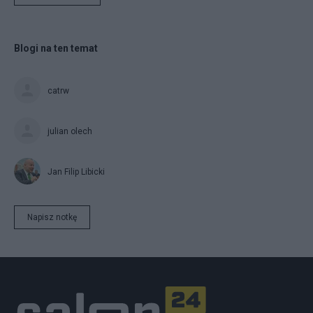
Blogi na ten temat
catrw
julian olech
Jan Filip Libicki
Napisz notkę