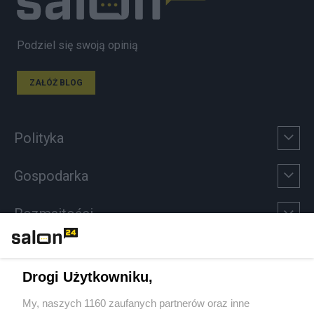
Podziel się swoją opinią
ZAŁÓŻ BLOG
Polityka
Gospodarka
Rozmaitości
Technologie
Drogi Użytkowniku,
Sport
My, naszych 1160 zaufanych partnerów oraz inne