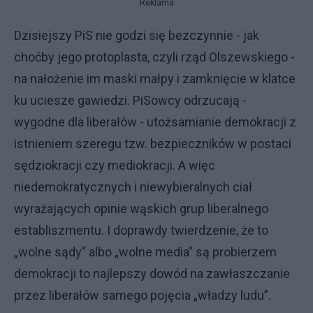
Reklama
Dzisiejszy PiS nie godzi się bezczynnie - jak
choćby jego protoplasta, czyli rząd Olszewskiego -
na nałożenie im maski małpy i zamknięcie w klatce
ku uciesze gawiedzi. PiSowcy odrzucają -
wygodne dla liberałów - utożsamianie demokracji z
istnieniem szeregu tzw. bezpieczników w postaci
sędziokracji czy mediokracji. A więc
niedemokratycznych i niewybieralnych ciał
wyrażających opinie wąskich grup liberalnego
establiszmentu. I doprawdy twierdzenie, że to
„wolne sądy” albo „wolne media” są probierzem
demokracji to najlepszy dowód na zawłaszczanie
przez liberałów samego pojęcia „władzy ludu”.