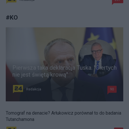
#
KO
Pierwsza taka deklaracja Tuska. "Giertych
nie jest świętą krową"
Redakcja
90
Tomograf na denacie? Arłukowicz porównał to do badania
Tutanchamona