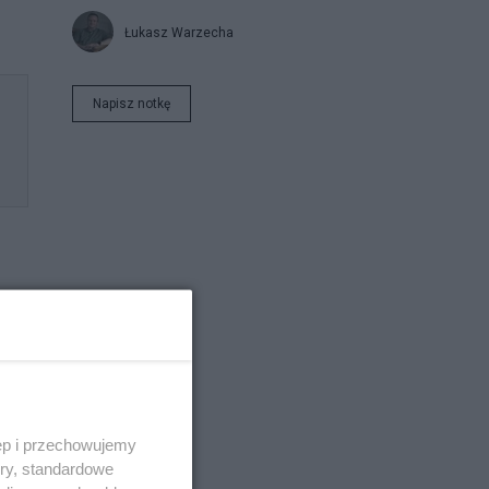
Łukasz Warzecha
Napisz notkę
 te
ęp i przechowujemy
ory, standardowe