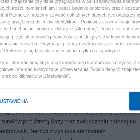
przez urządzenie czy dane przeglądania w celu zapewniania sperson
ych treści, pomiar reklam i treści, badanie odbiorców oraz ulepszan
fani Partnerzy możemy używać dokładnych danych geolokalizacyjn
tykę urządzenia do celów identyfikacji. Ponieważ cenimy Twoją pry
nieudanych zamachów, ostatni w 2021 roku, nigdy nie
z tych technologii poprzez kliknięcie „Akceptuję”. Zgoda jest dobro
łos. Jego wystąpienie z 7 października oznaczało, że atak
ikając przycisk ustawień prywatności znajdujący się w lewym dolny
etwarzania danych nie wymagają zgody użytkownika, ale masz prawo 
uje Reuters.
. Preferencje będą miały zastosowania tylko na tej witrynie.
aela. Wszystko za sprawą tego, że skutecznie się ukryw
szymi informacjami, abyś mógł świadomie i komfortowo korzystać z
gółowe informacje dotyczące przetwarzania Twoich danych znajdzi
dodać, że w przestrzeni publicznej są dostępne tylko tr
s
oraz po kliknięciu w „Ustawienia”.
st zamaskowany, trzecie zdjęcie przedstawia jego cień.
USTAWIENIA
ąpił do Hamasu w czasie pierwszej Intifady (powstani
i tunelów pod Strefą Gazy oraz zwiększeniu potencjału
chowych. Deifowi przypisuje się również