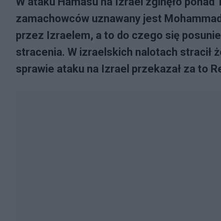
W ataku Hamasu na Izrael zginęło ponad 
zamachowców uznawany jest Mohammad De
przez Izraelem, a to do czego się posunie 
stracenia. W izraelskich nalotach stracił 
sprawie ataku na Izrael przekazał za to R