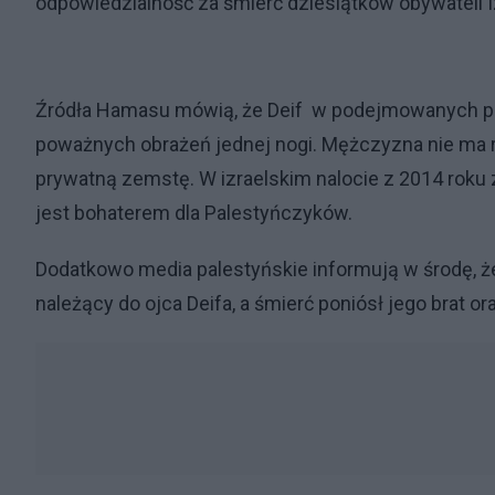
odpowiedzialność za śmierć dziesiątków obywateli 
Źródła Hamasu mówią, że Deif w podejmowanych prze
poważnych obrażeń jednej nogi. Mężczyzna nie ma ró
prywatną zemstę. W izraelskim nalocie z 2014 roku zg
jest bohaterem dla Palestyńczyków.
Dodatkowo media palestyńskie informują w środę, ż
należący do ojca Deifa, a śmierć poniósł jego brat or