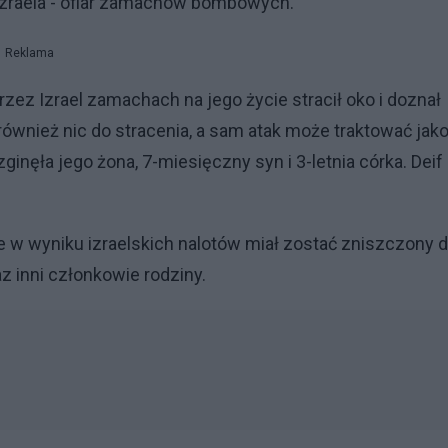
Izraela - ofiar zamachów bombowych.
Reklama
z Izrael zamachach na jego życie stracił oko i doznał
wnież nic do stracenia, a sam atak może traktować jak
inęła jego żona, 7-miesięczny syn i 3-letnia córka. Deif
e w wyniku izraelskich nalotów miał zostać zniszczony
az inni członkowie rodziny.