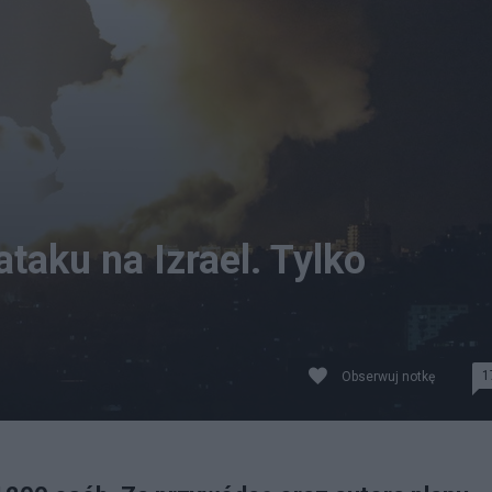
taku na Izrael. Tylko
1
Obserwuj notkę
ojowników Hamasu. fot. PAP/EPA/MOHAMMED SABER