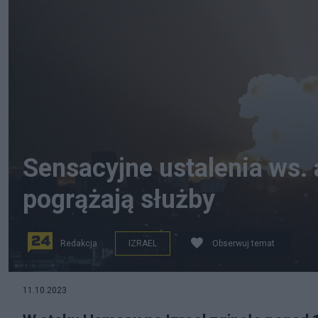
Sensacyjne ustalenia ws. a
pogrążają służby
Redakcja
IZRAEL
Obserwuj temat
na zdjęciu: Strefa Gazy po ostrzałach Izraela na b
11.10.2023