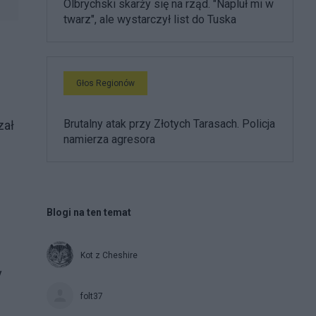
Olbrychski skarży się na rząd. "Napluł mi w
twarz", ale wystarczył list do Tuska
Głos Regionów
Brutalny atak przy Złotych Tarasach. Policja
zał
namierza agresora
Blogi na ten temat
Kot z Cheshire
y
folt37