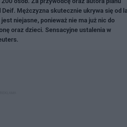
1200 osób. Za przywódcę oraz autora planu
if. Mężczyzna skutecznie ukrywa się od la
jest niejasne, ponieważ nie ma już nic do
żonę oraz dzieci. Sensacyjne ustalenia w
euters.