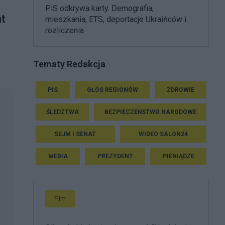
PiS odkrywa karty. Demografia,
t
mieszkania, ETS, deportacje Ukraińców i
rozliczenia
Tematy Redakcja
PIS
GŁOS REGIONÓW
ZDROWIE
ŚLEDZTWA
BEZPIECZEŃSTWO NARODOWE
SEJM I SENAT
WIDEO SALON24
MEDIA
PREZYDENT
PIENIĄDZE
Film