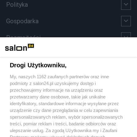
Polityka
Gospodarka
Rozmaitości
Technologie
Drogi Użytkowniku,
Sport
My, naszych 1162 zaufanych partnerów oraz inne
podmioty z salon24.pl uzyskujemy dostęp i
Społeczeństwo
przechowujemy informacje na urządzeniu oraz
przetwarzamy dane osobowe, takie jak unikalne
Kultura
identyfikatory, standardowe informacje wysyłane przez
urządzenie czy dane przeglądania w celu zapewniania
spersonalizowanych reklam, wybór spersonalizowanych
treści, pomiar reklam i treści, badanie odbiorców oraz
ulepszanie usług. Za zgodą Użytkownika my i Zaufani
X
Facebook
Instagram
Youtube