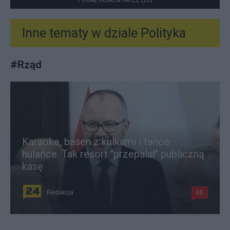
Inne tematy w dziale
Polityka
#
Rząd
Karaoke, basen z kulkami i tańce
hulańce. Tak resort "przepalał" publiczną
kasę
Redakcja
60