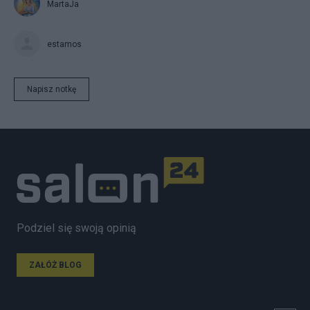
MartaJa
estamos
Napisz notkę
Podziel się swoją opinią
ZAŁÓŻ BLOG