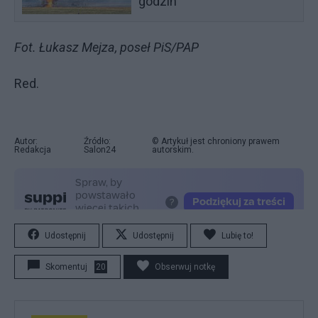
godzin"
Fot. Łukasz Mejza, poseł PiS/PAP
Red.
Autor:
Źródło:
© Artykuł jest chroniony prawem
Redakcja
Salon24
autorskim.
Udostępnij
Udostępnij
Lubię to!
Skomentuj
20
Obserwuj notkę