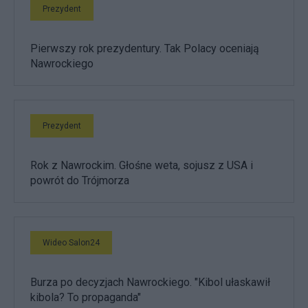
Prezydent
Pierwszy rok prezydentury. Tak Polacy oceniają
Nawrockiego
Prezydent
Rok z Nawrockim. Głośne weta, sojusz z USA i
powrót do Trójmorza
Wideo Salon24
Burza po decyzjach Nawrockiego. "Kibol ułaskawił
kibola? To propaganda"