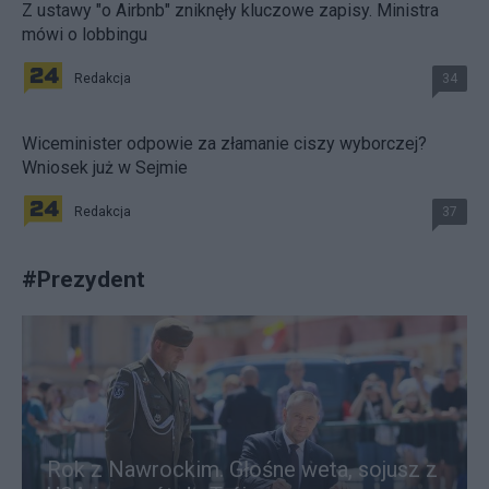
Z ustawy "o Airbnb" zniknęły kluczowe zapisy. Ministra
mówi o lobbingu
Redakcja
34
Wiceminister odpowie za złamanie ciszy wyborczej?
Wniosek już w Sejmie
Redakcja
37
#
Prezydent
Rok z Nawrockim. Głośne weta, sojusz z