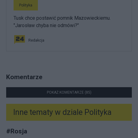
Polityka
Tusk chce postawić pomnik Mazowieckiemu.
"Jarosław chyba nie odmówi?"
Redakcja
Komentarze
POKAŻ KOMENTARZE (85)
Inne tematy w dziale
Polityka
#
Rosja