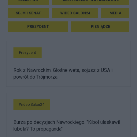
SEJM I SENAT
WIDEO SALON24
MEDIA
PREZYDENT
PIENIĄDZE
Prezydent
Rok z Nawrockim. Głośne weta, sojusz z USA i
powrót do Trójmorza
Wideo Salon24
Burza po decyzjach Nawrockiego. "Kibol ułaskawił
kibola? To propaganda"