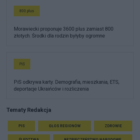
800 plus
Morawiecki proponuje 3600 plus zamiast 800
złotych. Środki dla rodzin byłyby ogromne
PiS
PiS odkrywa karty. Demografia, mieszkania, ETS,
deportacje Ukraińców i rozliczenia
Tematy Redakcja
PIS
GŁOS REGIONÓW
ZDROWIE
ŚLEDZTWA
BEZPIECZEŃSTWO NARODOWE