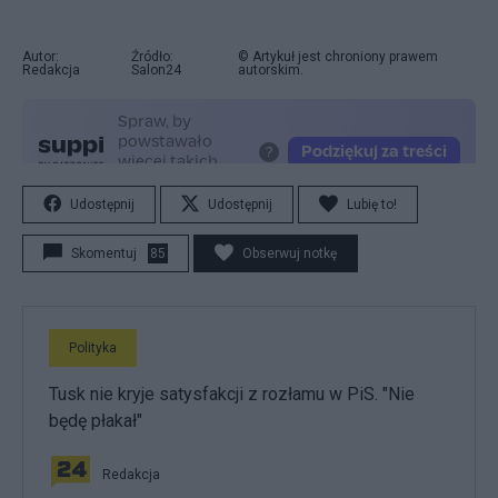
Autor:
Źródło:
© Artykuł jest chroniony prawem
Redakcja
Salon24
autorskim.
Udostępnij
Udostępnij
Lubię to!
Skomentuj
85
Obserwuj notkę
Polityka
Tusk nie kryje satysfakcji z rozłamu w PiS. "Nie
będę płakał"
Redakcja