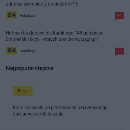
zdradza tajemnice z posiedzeń PiS
Redakcja
89
Hofman bezlitosny dla Kurskiego. "48 godzin po
Smoleńsku liczył, których posłów wyciągnąć"
Redakcja
85
Najpopularniejsze
Rosja
Kreml wściekły po przemówieniu Nawrockiego.
Zacharowa dostała szału