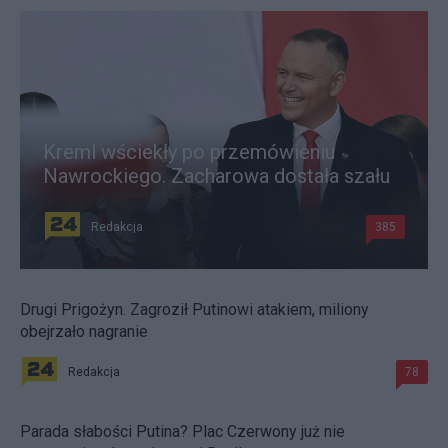
Kreml wściekły po przemówieniu
Nawrockiego. Zacharowa dostała szału
Redakcja
385
Drugi Prigożyn. Zagroził Putinowi atakiem, miliony
obejrzało nagranie
Redakcja
78
Parada słabości Putina? Plac Czerwony już nie