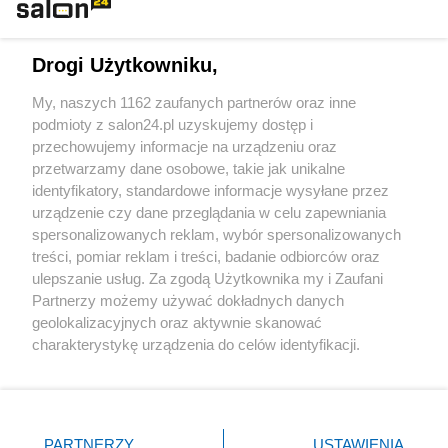
Technologie
Drogi Użytkowniku,
Sport
My, naszych 1162 zaufanych partnerów oraz inne
podmioty z salon24.pl uzyskujemy dostęp i
Społeczeństwo
przechowujemy informacje na urządzeniu oraz
przetwarzamy dane osobowe, takie jak unikalne
Kultura
identyfikatory, standardowe informacje wysyłane przez
urządzenie czy dane przeglądania w celu zapewniania
spersonalizowanych reklam, wybór spersonalizowanych
treści, pomiar reklam i treści, badanie odbiorców oraz
ulepszanie usług. Za zgodą Użytkownika my i Zaufani
X
Facebook
Instagram
Youtube
Partnerzy możemy używać dokładnych danych
geolokalizacyjnych oraz aktywnie skanować
charakterystykę urządzenia do celów identyfikacji.
Web Content Media sp. z o. o. © 2022
Ponieważ cenimy Twoją prywatność, prosimy o zgodę na
korzystanie z tych technologii poprzez kliknięcie
„Akceptuję”. Zgoda jest dobrowolna i zawsze możesz ją
Pomoc
O nas
Praca
Reklama
Kontakt
zmienić/wycofać klikając przycisk ustawień prywatności
PARTNERZY
USTAWIENIA