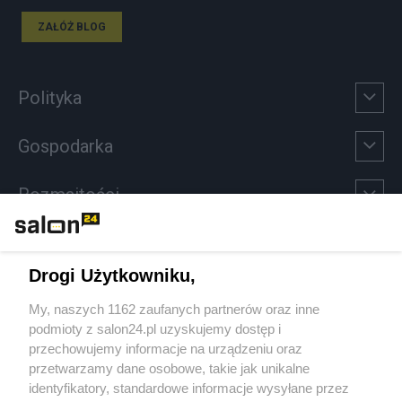
ZAŁÓŻ BLOG
Polityka
Gospodarka
Rozmaitości
Technologie
Drogi Użytkowniku,
Sport
My, naszych 1162 zaufanych partnerów oraz inne
podmioty z salon24.pl uzyskujemy dostęp i
Społeczeństwo
przechowujemy informacje na urządzeniu oraz
przetwarzamy dane osobowe, takie jak unikalne
Kultura
identyfikatory, standardowe informacje wysyłane przez