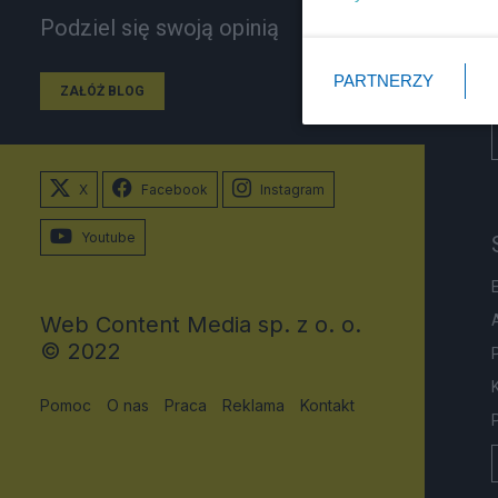
Podziel się swoją opinią
PARTNERZY
ZAŁÓŻ BLOG
X
Facebook
Instagram
Youtube
Web Content Media sp. z o. o.
© 2022
Pomoc
O nas
Praca
Reklama
Kontakt