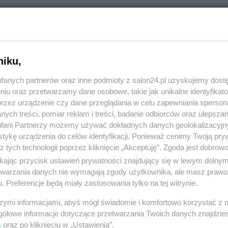
RÓĆ DO NOTKI
niku,
fanych partnerów oraz inne podmioty z salon24.pl uzyskujemy dost
niu oraz przetwarzamy dane osobowe, takie jak unikalne identyfikat
przez urządzenie czy dane przeglądania w celu zapewniania sperson
ych treści, pomiar reklam i treści, badanie odbiorców oraz ulepszan
fani Partnerzy możemy używać dokładnych danych geolokalizacyjn
tykę urządzenia do celów identyfikacji. Ponieważ cenimy Twoją pry
z tych technologii poprzez kliknięcie „Akceptuję”. Zgoda jest dobro
ikając przycisk ustawień prywatności znajdujący się w lewym dolny
etwarzania danych nie wymagają zgody użytkownika, ale masz prawo 
. Preferencje będą miały zastosowania tylko na tej witrynie.
Polityka
Gospodarka
szymi informacjami, abyś mógł świadomie i komfortowo korzystać z
Rosja
Biznes
gółowe informacje dotyczące przetwarzania Twoich danych znajdzi
s
oraz po kliknięciu w „Ustawienia”.
PiS
Pieniądze