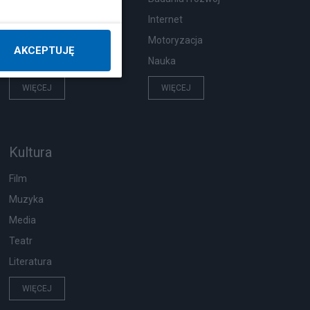
Pogoda
Internet
Ekologia
Motoryzacja
AKCEPTUJĘ
Wypadki
Nauka
WIĘCEJ
WIĘCEJ
Kultura
Film
Muzyka
Media
Teatr
Literatura
WIĘCEJ