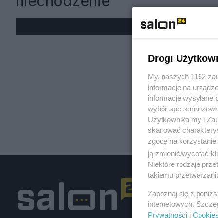
niechodzenie
« W
Drogi Użytkow
My, naszych 1162 zau
informacje na urządze
informacje wysyłane 
wybór spersonalizowan
Użytkownika my i Zau
skanować charakterys
zgodę na korzystanie 
ją zmienić/wycofać kl
Niektóre rodzaje prz
takiemu przetwarzaniu
Zapoznaj się z poniż
internetowych. Szcze
Prywatności
i
Cookie