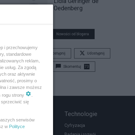
Lidia Geringer de
Oedenberg
Nowości od blogera
ęp i przechowujemy
Udostępnij
Udostępnij
ory, standardowe
alizowanych reklam,
Skomentuj
73
ie usług. Za zgodą
ych oraz aktywnie
watność, prosimy o
wolna i zawsze możesz
m rogu strony
.
sprzeciwić się
Rozmaitości
Technologie
 naszych serwisów
Zdrowie
Cyfryzacja
esz w
Polityce
Podróże
Badania i rozwój