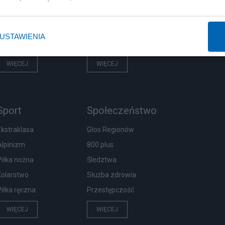
Rząd
Centralny Port Komunikacyjny
Prezydent
Inwestycje
USTAWIENIA
NATO
Podatki
WIĘCEJ
WIĘCEJ
Sport
Społeczeństwo
Ekstraklasa
Głos Regionów
Alpinizm
800 plus
Piłka nożna
Śledztwa
Kolarstwo
Służba zdrowia
Piłka ręczna
Przestępczość
WIĘCEJ
WIĘCEJ