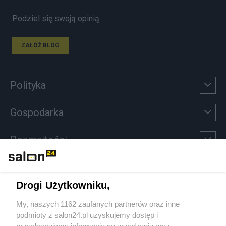
Podziel się swoją opinią
ZAŁÓŻ BLOG
Polityka
Gospodarka
Rozmaitości
Technologie
Drogi Użytkowniku,
Sport
My, naszych 1162 zaufanych partnerów oraz inne
podmioty z salon24.pl uzyskujemy dostęp i
Społeczeństwo