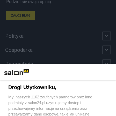
Podziel się swoją opinią
ZAŁÓŻ BLOG
Polityka
Gospodarka
Rozmaitości
Technologie
Drogi Użytkowniku,
Sport
My, naszych 1162 zaufanych partnerów oraz inne
podmioty z salon24.pl uzyskujemy dostęp i
Społeczeństwo
przechowujemy informacje na urządzeniu oraz
przetwarzamy dane osobowe, takie jak unikalne