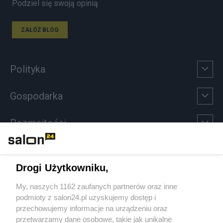
Podziel się swoją opinią
ZAŁÓŻ BLOG
Polityka
Gospodarka
Rozmaitości
Technologie
Drogi Użytkowniku,
Sport
My, naszych 1162 zaufanych partnerów oraz inne
podmioty z salon24.pl uzyskujemy dostęp i
Społeczeństwo
przechowujemy informacje na urządzeniu oraz
przetwarzamy dane osobowe, takie jak unikalne