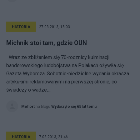
HISTORIA
27.03.2013, 18:03
Michnik stoi tam, gdzie OUN
Wraz ze zbliżaniem się 70-rocznicy kulminacji
banderowskiego ludobójstwa na Polakach ożywiła się
Gazeta Wyborcza. Sobotnio-niedzielne wydania okrasza
artykułami reklamowanymi na pierwszej stronie, co
świadczy o wadze,...
Mohort
na blogu
Wydarzyło się 65 lat temu
HISTORIA
7.03.2013, 21:46