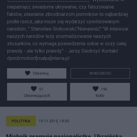
Obserwuj
WIADOMOŚĆ
51
196
Obserwujących
Notki
POLITYKA
19.11.2013, 19:50
Michnik promuje nacjonalistkę. Ukraińską.