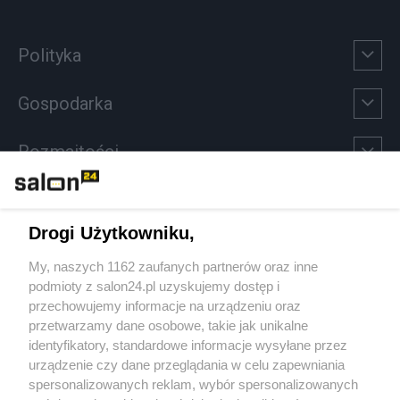
Polityka
Gospodarka
Rozmaitości
Technologie
Drogi Użytkowniku,
Sport
My, naszych 1162 zaufanych partnerów oraz inne
podmioty z salon24.pl uzyskujemy dostęp i
Społeczeństwo
przechowujemy informacje na urządzeniu oraz
przetwarzamy dane osobowe, takie jak unikalne
Kultura
identyfikatory, standardowe informacje wysyłane przez
urządzenie czy dane przeglądania w celu zapewniania
spersonalizowanych reklam, wybór spersonalizowanych