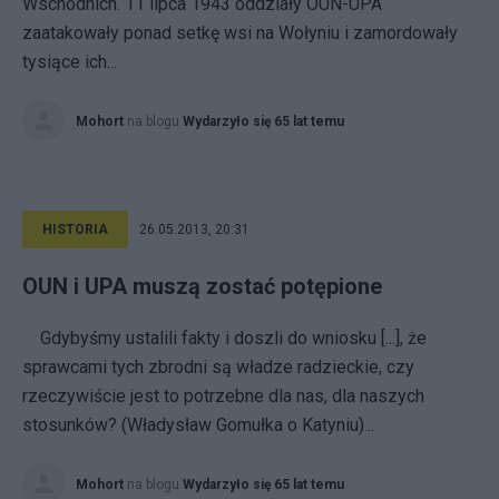
Wschodnich. 11 lipca 1943 oddziały OUN-UPA
zaatakowały ponad setkę wsi na Wołyniu i zamordowały
tysiące ich...
Mohort
na blogu
Wydarzyło się 65 lat temu
HISTORIA
26.05.2013, 20:31
OUN i UPA muszą zostać potępione
Gdybyśmy ustalili fakty i doszli do wniosku [...], że
sprawcami tych zbrodni są władze radzieckie, czy
rzeczywiście jest to potrzebne dla nas, dla naszych
stosunków? (Władysław Gomułka o Katyniu)...
Mohort
na blogu
Wydarzyło się 65 lat temu