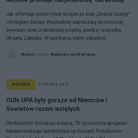
Jak informuje portal rynek-książki.pl, klub „Goście Gazety”
i Kolegium Europy Wschodniej zapraszają na promocję
wywiadu-rzeki z ukraińską pisarką, poetką i eseistką
Oksaną Zabużko. W spotkaniu, które odbędzie...
Mohort
na blogu
Wydarzyło się 65 lat temu
HISTORIA
11.07.2013, 04:21
OUN-UPA były gorsze od Niemców i
Sowietów razem wziętych
Obchodzimy dzisiaj już kolejną, 70-tą rocznicę apogeum
banderowskiego ludobójstwa na Kresach Południowo-