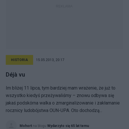
HISTORIA
15.05.2013, 20:17
Déjà vu
Im bliżej 11 lipca, tym bardziej mam wrażenie, że już to
wszystko kiedyś przeżywaliśmy – znowu odbywa się
jakaś podskórna walka o zmarginalizowanie i zakłamanie
rocznicy ludobójstwa OUN-UPA. Oto dochodzą...
Mohort
na blogu
Wydarzyło się 65 lat temu