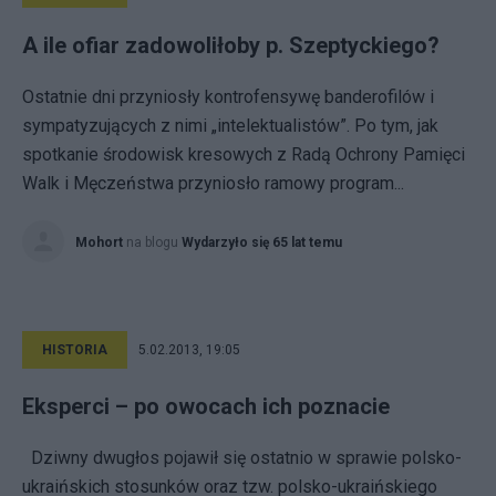
A ile ofiar zadowoliłoby p. Szeptyckiego?
Ostatnie dni przyniosły kontrofensywę banderofilów i
sympatyzujących z nimi „intelektualistów”. Po tym, jak
spotkanie środowisk kresowych z Radą Ochrony Pamięci
Walk i Męczeństwa przyniosło ramowy program...
Mohort
na blogu
Wydarzyło się 65 lat temu
HISTORIA
5.02.2013, 19:05
Eksperci – po owocach ich poznacie
Dziwny dwugłos pojawił się ostatnio w sprawie polsko-
ukraińskich stosunków oraz tzw. polsko-ukraińskiego