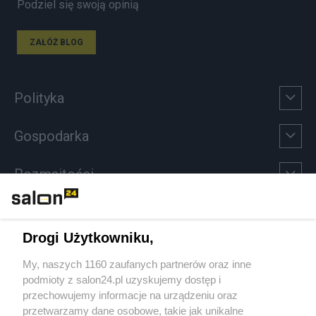
Podziel się swoją opinią
ZAŁÓŻ BLOG
Polityka
Gospodarka
Rozmaitości
Technologie
Drogi Użytkowniku,
Sport
My, naszych 1160 zaufanych partnerów oraz inne
podmioty z salon24.pl uzyskujemy dostęp i
Społeczeństwo
przechowujemy informacje na urządzeniu oraz
przetwarzamy dane osobowe, takie jak unikalne