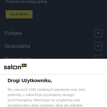
Podziel się swoją opinią
ZAŁÓŻ BLOG
Polityka
Gospodarka
Rozmaitości
Technologie
Drogi Użytkowniku,
Sport
My, naszych 1162 zaufanych partnerów oraz inne
podmioty z salon24.pl uzyskujemy dostęp i
Społeczeństwo
przechowujemy informacje na urządzeniu oraz
przetwarzamy dane osobowe, takie jak unikalne