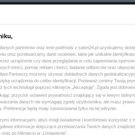
RÓĆ DO NOTKI
niku,
fanych partnerów oraz inne podmioty z salon24.pl uzyskujemy dost
niu oraz przetwarzamy dane osobowe, takie jak unikalne identyfikat
przez urządzenie czy dane przeglądania w celu zapewniania sperson
ych treści, pomiar reklam i treści, badanie odbiorców oraz ulepszan
fani Partnerzy możemy używać dokładnych danych geolokalizacyjn
tykę urządzenia do celów identyfikacji. Ponieważ cenimy Twoją pry
z tych technologii poprzez kliknięcie „Akceptuję”. Zgoda jest dobro
ikając przycisk ustawień prywatności znajdujący się w lewym dolny
etwarzania danych nie wymagają zgody użytkownika, ale masz prawo 
. Preferencje będą miały zastosowania tylko na tej witrynie.
Polityka
Gospodarka
szymi informacjami, abyś mógł świadomie i komfortowo korzystać z
Rosja
Biznes
gółowe informacje dotyczące przetwarzania Twoich danych znajdzi
s
oraz po kliknięciu w „Ustawienia”.
PiS
Pieniądze