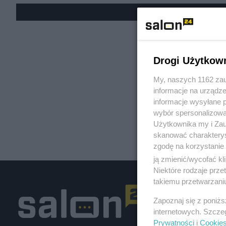
« W
Drogi Użytkow
My, naszych 1162 zau
informacje na urządze
informacje wysyłane 
wybór spersonalizowan
Użytkownika my i Zau
skanować charakterys
zgodę na korzystanie 
ją zmienić/wycofać kl
Niektóre rodzaje prz
takiemu przetwarzaniu
Zapoznaj się z poniż
internetowych. Szcze
Prywatności
i
Cookie