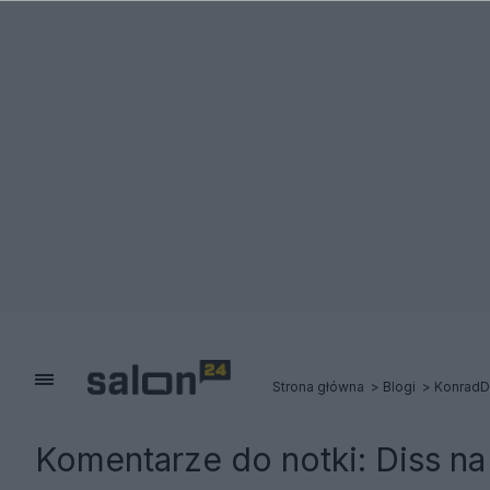
Strona główna
Blogi
KonradD
Komentarze do notki:
Diss n