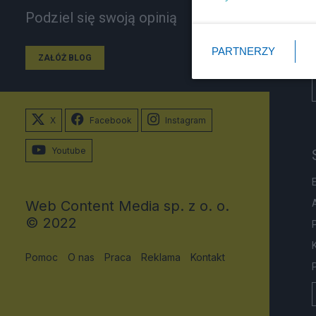
Podziel się swoją opinią
PARTNERZY
ZAŁÓŻ BLOG
X
Facebook
Instagram
Youtube
Web Content Media sp. z o. o.
© 2022
Pomoc
O nas
Praca
Reklama
Kontakt