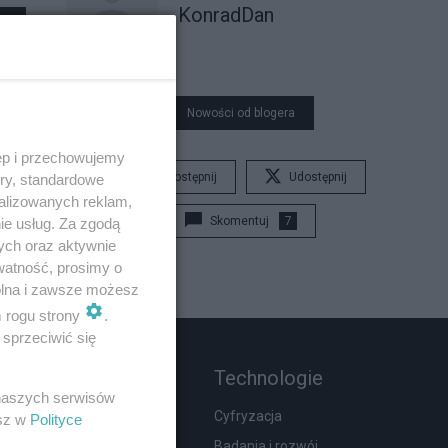
KonradDan
Nowości od blogera
ęp i przechowujemy
Udostępnij
Udostępnij
ory, standardowe
alizowanych reklam,
Skomentuj
7
ie usług. Za zgodą
ych oraz aktywnie
watność, prosimy o
wolna i zawsze możesz
m rogu strony
.
sprzeciwić się
Rozmaitości
Technologie
 naszych serwisów
Zdrowie
Cyfryzacja
esz w
Polityce
Podróże
Badania i rozwój