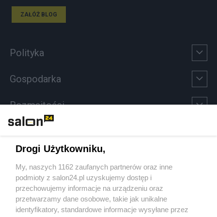
ZAŁÓŻ BLOG
Polityka
Gospodarka
Rozmaitości
Technologie
Drogi Użytkowniku,
Sport
My, naszych 1162 zaufanych partnerów oraz inne
podmioty z salon24.pl uzyskujemy dostęp i
Społeczeństwo
przechowujemy informacje na urządzeniu oraz
przetwarzamy dane osobowe, takie jak unikalne
Kultura
identyfikatory, standardowe informacje wysyłane przez