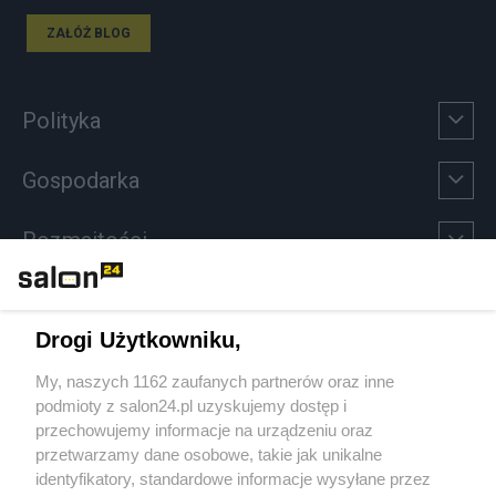
ZAŁÓŻ BLOG
Polityka
Gospodarka
Rozmaitości
Technologie
Drogi Użytkowniku,
Sport
My, naszych 1162 zaufanych partnerów oraz inne
podmioty z salon24.pl uzyskujemy dostęp i
Społeczeństwo
przechowujemy informacje na urządzeniu oraz
przetwarzamy dane osobowe, takie jak unikalne
Kultura
identyfikatory, standardowe informacje wysyłane przez