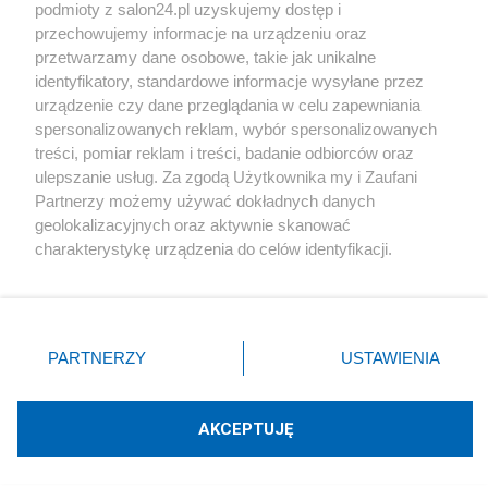
podmioty z salon24.pl uzyskujemy dostęp i
Społeczeństwo
przechowujemy informacje na urządzeniu oraz
przetwarzamy dane osobowe, takie jak unikalne
Kultura
identyfikatory, standardowe informacje wysyłane przez
urządzenie czy dane przeglądania w celu zapewniania
spersonalizowanych reklam, wybór spersonalizowanych
treści, pomiar reklam i treści, badanie odbiorców oraz
ulepszanie usług. Za zgodą Użytkownika my i Zaufani
X
Facebook
Instagram
Youtube
Partnerzy możemy używać dokładnych danych
geolokalizacyjnych oraz aktywnie skanować
charakterystykę urządzenia do celów identyfikacji.
Web Content Media sp. z o. o. © 2022
Ponieważ cenimy Twoją prywatność, prosimy o zgodę na
korzystanie z tych technologii poprzez kliknięcie
„Akceptuję”. Zgoda jest dobrowolna i zawsze możesz ją
Pomoc
O nas
Praca
Reklama
Kontakt
zmienić/wycofać klikając przycisk ustawień prywatności
PARTNERZY
USTAWIENIA
znajdujący się w lewym dolnym rogu strony
. Niektóre
rodzaje przetwarzania danych nie wymagają zgody
użytkownika, ale masz prawo sprzeciwić się takiemu
AKCEPTUJĘ
przetwarzaniu. Preferencje będą miały zastosowania tylko
Technologię dostarcza:
W3media.pl
na tej witrynie.