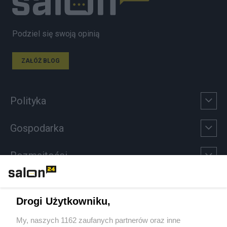
Podziel się swoją opinią
ZAŁÓŻ BLOG
Polityka
Gospodarka
Rozmaitości
Technologie
Drogi Użytkowniku,
Sport
My, naszych 1162 zaufanych partnerów oraz inne