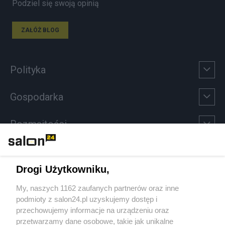
Podziel się swoją opinią
ZAŁÓŻ BLOG
Polityka
Gospodarka
Rozmaitości
Technologie
Drogi Użytkowniku,
Sport
My, naszych 1162 zaufanych partnerów oraz inne
podmioty z salon24.pl uzyskujemy dostęp i
Społeczeństwo
przechowujemy informacje na urządzeniu oraz
przetwarzamy dane osobowe, takie jak unikalne