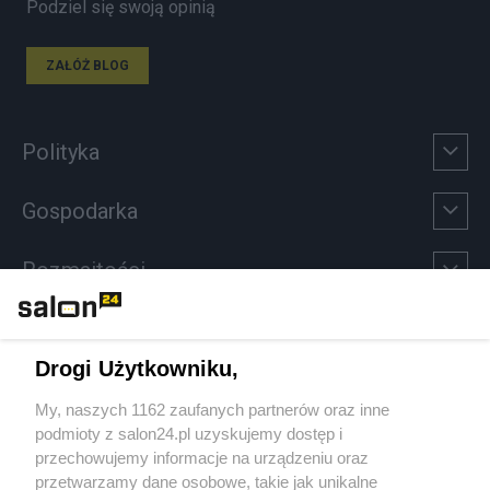
Podziel się swoją opinią
ZAŁÓŻ BLOG
Polityka
Gospodarka
Rozmaitości
Technologie
Drogi Użytkowniku,
Sport
My, naszych 1162 zaufanych partnerów oraz inne
podmioty z salon24.pl uzyskujemy dostęp i
Społeczeństwo
przechowujemy informacje na urządzeniu oraz
przetwarzamy dane osobowe, takie jak unikalne