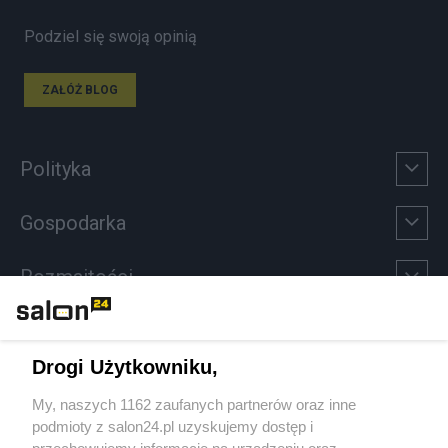
Podziel się swoją opinią
ZAŁÓŻ BLOG
Polityka
Gospodarka
Rozmaitości
Technologie
Drogi Użytkowniku,
Sport
My, naszych 1162 zaufanych partnerów oraz inne
podmioty z salon24.pl uzyskujemy dostęp i
Społeczeństwo