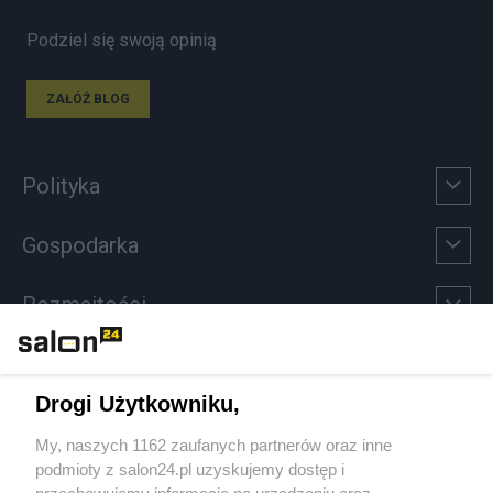
Podziel się swoją opinią
ZAŁÓŻ BLOG
Polityka
Gospodarka
Rozmaitości
Technologie
Drogi Użytkowniku,
Sport
My, naszych 1162 zaufanych partnerów oraz inne
podmioty z salon24.pl uzyskujemy dostęp i
Społeczeństwo