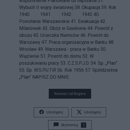
wspomnienie
Planowane do napisania 37.
Wybuch II wojny światowej
38.
Okupacja
39.
Rok
1940
1941 1942 1943 40.
Powstanie Warszawskie
41.
Ewakuacja
42.
Milanówek
43.
Obóz w Gawłowie
44.
Powrót z
obozu
45.
Ucieczka Niemców
46.
Powrót do
Warszawy
47.
Praca organizacyjna w Banku
48.
Wrocław
49.
Warszawa - praca w Banku
50.
Więzienie
51.
Powrót do domu
52.
W
poszukiwaniu pracy
53.
C.Z.S.P.J.D.
54.
Sp. „Plan”
55.
Sp. W.S.P.U.TiR
56.
Rok 1956
57.
Spółdzielnia
„Plan”
NAPISZ DO MNIE
Nowości od blogera
Udostępnij
Udostępnij
Skomentuj
2