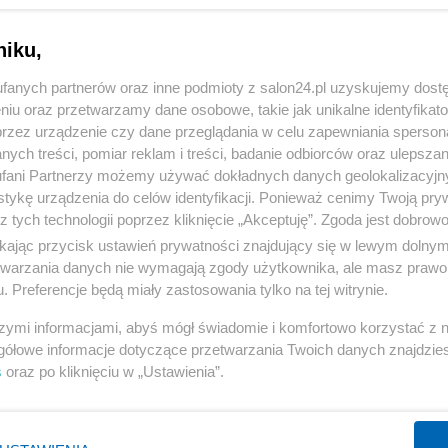
niku,
fanych partnerów oraz inne podmioty z salon24.pl uzyskujemy dost
niu oraz przetwarzamy dane osobowe, takie jak unikalne identyfikat
przez urządzenie czy dane przeglądania w celu zapewniania sperson
ych treści, pomiar reklam i treści, badanie odbiorców oraz ulepszan
fani Partnerzy możemy używać dokładnych danych geolokalizacyjn
tykę urządzenia do celów identyfikacji. Ponieważ cenimy Twoją pry
z tych technologii poprzez kliknięcie „Akceptuję”. Zgoda jest dobro
ikając przycisk ustawień prywatności znajdujący się w lewym dolny
etwarzania danych nie wymagają zgody użytkownika, ale masz prawo 
. Preferencje będą miały zastosowania tylko na tej witrynie.
szymi informacjami, abyś mógł świadomie i komfortowo korzystać z
gółowe informacje dotyczące przetwarzania Twoich danych znajdzi
s
oraz po kliknięciu w „Ustawienia”.