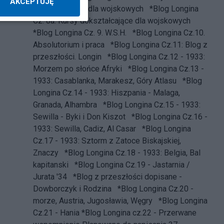
AKCEPTUJĘ
dokształcające dla wojskowych
*Blog Longina
Cz. 8a. Kursy dokształcające dla wojskowych
*Blog Longina Cz. 9. W.S.H.
*Blog Longina Cz.10.
Absolutorium i praca
*Blog Longina Cz.11: Blog z
przeszłości. Longin
*Blog Longina Cz.12 - 1933:
Morzem po słońce Afryki
*Blog Longina Cz.13 -
1933: Casablanka, Marakesz, Góry Atlasu
*Blog
Longina Cz.14 - 1933: Hiszpania - Malaga,
Granada, Alhambra
*Blog Longina Cz.15 - 1933:
Sewilla - Byki i Don Kiszot
*Blog Longina Cz.16 -
1933: Sewilla, Cadiz, Al Casar
*Blog Longina
Cz.17 - 1933: Sztorm z Zatoce Biskajskiej,
Znaczy
*Blog Longina Cz.18 - 1933: Belgia, Bal
kapitanski
*Blog Longina Cz.19 - Jastarnia /
Jurata '34
*Blog z przeszłości dopisane -
Dowborczyk i Rodzina
*Blog Longina Cz.20 -
morze, Austria, Jugosławia, Węgry
*Blog Longina
Cz.21 - Hania
*Blog Longina cz.22 - Przerwane