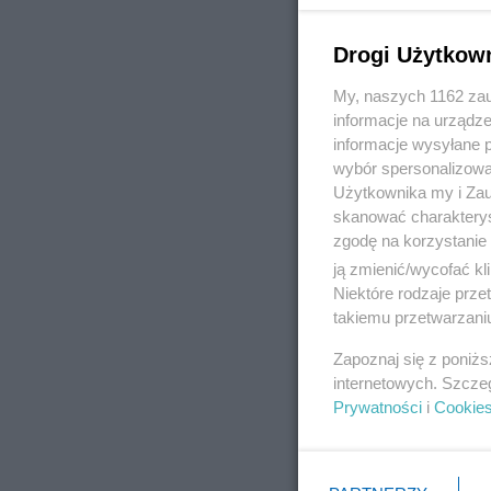
Drogi Użytkow
My, naszych 1162 zau
informacje na urządze
informacje wysyłane 
wybór spersonalizowan
Użytkownika my i Zau
skanować charakterys
zgodę na korzystanie 
ją zmienić/wycofać kl
Niektóre rodzaje prz
takiemu przetwarzaniu
Zapoznaj się z poniż
internetowych. Szcze
Prywatności
i
Cookie