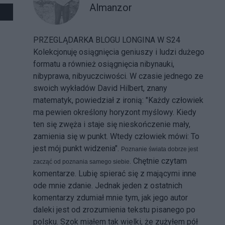
Almanzor
PRZEGLĄDARKA BLOGU LONGINA W S24
Kolekcjonuję osiągnięcia geniuszy i ludzi dużego
formatu a również osiągnięcia nibynauki,
nibyprawa, nibyuczciwości. W czasie jednego ze
swoich wykładów David Hilbert, znany
matematyk, powiedział z ironią: "Każdy człowiek
ma pewien określony horyzont myślowy. Kiedy
ten się zwęża i staje się nieskończenie mały,
zamienia się w punkt. Wtedy człowiek mówi: To
jest mój punkt widzenia".
Poznanie świata dobrze jest
Chętnie czytam
zacząć od poznania samego siebie.
komentarze. Lubię spierać się z mającymi inne
ode mnie zdanie. Jednak jeden z ostatnich
komentarzy zdumiał mnie tym, jak jego autor
daleki jest od zrozumienia tekstu pisanego po
polsku. Szok miałem tak wielki, że zużyłem pół