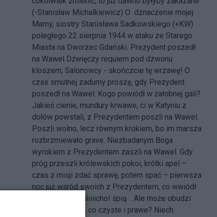
cokolwiek zmienić, to już dawno byłyby zakazane"
(-Stanisław Michalkiewicz) O dznaczenie mojej
Mamy, siostry Stanisława Sadkowskiego (+KW)
poległego 22 sierpnia 1944 w ataku ze Starego
Miasta na Dworzec Gdański. Prezydent poszedł
na Wawel Dźwięczy requiem pod dzwonu
kloszem, Salonowcy - skończcie tę wrzawę! O
czas smutnej zadumy proszę, gdy Prezydent
poszedł na Wawel. Kogo powiódł w żałobnej gali?
Jakieś cienie, mundury krwawe, ci w Katyniu z
dołów powstali, z Prezydentem poszli na Wawel.
Poszli wolno, lecz równym krokiem, bo im marsza
rozbrzmiewało grave. Niezbadanym Boga
wyrokiem z Prezydentem zaszli na Wawel. Gdy
próg przeszli królewskich pokoi, krótki apel –
czas z misji zdać sprawę, potem spać – pierwsza
noc już wśród swoich z Prezydentem, co wwiódł
ich na Wawel. Ciiiiiicho! śpią …Ale może obudzi
ich los w nas to, co czyste i prawe? Niech