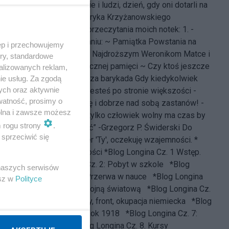
pojedna – i partie i ludzi, dzień, gdy oni dotarli na
Wawel.
wg. Henryka Krzyżanowskiego
Zapraszam do przeczytania moich notek: 1. -
bliskich Powstaniu: ~
Pamiątka Powstania na
ęp i przechowujemy
Górczewskiej
~
Najdroższym Weronikom Matce i
ory, standardowe
Siostrze ku wiecznej pamięci
~
Czy ktoś jeszcze
alizowanych reklam,
pamięta?
~
Nasza barykada
Gdy kiedykolwiek
ie usług. Za zgodą
ych oraz aktywnie
zauważysz, że jesteś po stronie większości -
watność, prosimy o
powstrzymaj się i dobrze nad sobą zastanów! -
wolna i zawsze możesz
Mark Twain „ ... tylko człowiek wolny ma czas by
m rogu strony
.
bloga prowadzić” -
Grzegorz P. Świderski
Do
sprzeciwić się
ników klikam per 'Ty', oczekuję wzajemności. *
Blog z Przeszłości
*Blog Longina Cz. 1 Wstęp.
*Blog Longina Cz. 2: Pobyt w szkole
*Blog
 naszych serwisów
Longina Cz. 3: Przerwa w nauce
*Blog Longina
esz w
Polityce
Cz. 4: Przed I wojną światową
*Blog Longina Cz.
5: Wybuch wojny, front, okupacja niemiecka
*Blog
Longina Cz. 6: Rok 1918
*Blog Longina Cz. 7:
Rok 1920
*Blog Longina Cz. 8. Kursy