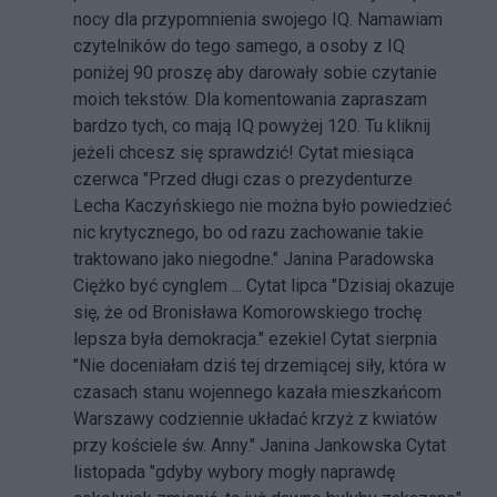
nocy dla przypomnienia swojego IQ. Namawiam
czytelników do tego samego, a osoby z IQ
poniżej 90 proszę aby darowały sobie czytanie
moich tekstów. Dla komentowania zapraszam
bardzo tych, co mają IQ powyżej 120. Tu kliknij
jeżeli chcesz się sprawdzić! Cytat miesiąca
czerwca "Przed długi czas o prezydenturze
Lecha Kaczyńskiego nie można było powiedzieć
nic krytycznego, bo od razu zachowanie takie
traktowano jako niegodne." Janina Paradowska
Ciężko być cynglem ... Cytat lipca "Dzisiaj okazuje
się, że od Bronisława Komorowskiego trochę
lepsza była demokracja." ezekiel Cytat sierpnia
"Nie doceniałam dziś tej drzemiącej siły, która w
czasach stanu wojennego kazała mieszkańcom
Warszawy codziennie układać krzyż z kwiatów
przy kościele św. Anny." Janina Jankowska Cytat
listopada "gdyby wybory mogły naprawdę