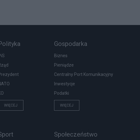
Polityka
Gospodarka
PiS
Biznes
Rząd
Pieniądze
Prezydent
Centralny Port Komunikacyjny
NATO
Inwestycje
KO
Podatki
WIĘCEJ
WIĘCEJ
Sport
Społeczeństwo