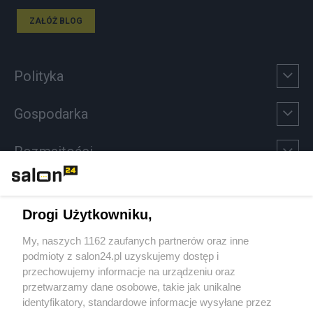
ZAŁÓŻ BLOG
Polityka
Gospodarka
Rozmaitości
Technologie
Drogi Użytkowniku,
Sport
My, naszych 1162 zaufanych partnerów oraz inne
podmioty z salon24.pl uzyskujemy dostęp i
Społeczeństwo
przechowujemy informacje na urządzeniu oraz
przetwarzamy dane osobowe, takie jak unikalne
Kultura
identyfikatory, standardowe informacje wysyłane przez