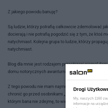
Z jakiego powodu banuję?
Są ludzie, którzy potrafią całkowicie zdemolować j
docierają i nie potrafią pogodzić się z tym, że ktoś
natychmiast. Kolejna grupa to ludzie, którzy propagu
natychmiast.
Blog dla mnie jest rodzajem przestrzeni niemal do
domu notorycznych awanturników.
Z tego powodu nie mam najmniejszych wątpliwości,
Drogi Użytkow
chronić go przed osobnikami „w zabłoconych bucior
My, naszych 1160 zau
którym bana nie zdejmę, to wielokrotni „recydywiści
informacje na urządze