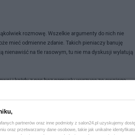
akąkolwiek rozmowę. Wszelkie argumenty do nich nie
 może mieć odmienne zdanie. Takich pieniaczy banuję
ją nienawiść na tle rasowym, tu nie ma dyskusji wylatują
mowej i każdy z nas bez namysłu wyrzuca ze swojego
 że dyktatura na moim blogu jest moim obowiązkiem, ab
niku,
ach”. Część banów jest czasowa. Niestety są osoby,
fanych partnerów oraz inne podmioty z salon24.pl uzyskujemy dost
” w sianu nienawiści i prowokacjach.
niu oraz przetwarzamy dane osobowe, takie jak unikalne identyfikat