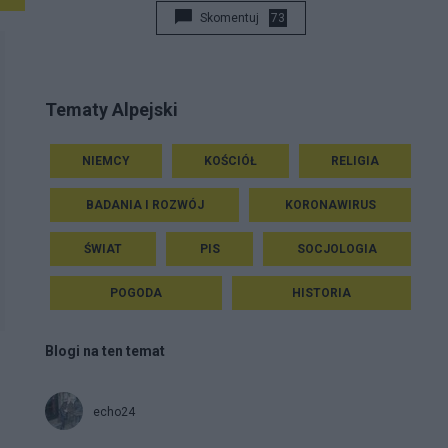
Skomentuj
73
Tematy Alpejski
NIEMCY
KOŚCIÓŁ
RELIGIA
BADANIA I ROZWÓJ
KORONAWIRUS
ŚWIAT
PIS
SOCJOLOGIA
POGODA
HISTORIA
Blogi na ten temat
echo24