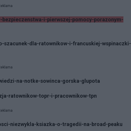
Reklama
dy-bezpieczenstwa-i-pierwszej-pomocy-porazonym-
-o-szacunek-dla-ratownikow-i-francuskiej-wspinaczki-
Reklama
owiedzi-na-notke-sowinca-gorska-glupota
yzja-ratownikow-topr-i-pracownikow-tpn
Reklama
ilosci-niezwykla-ksiazka-o-tragedii-na-broad-peaku