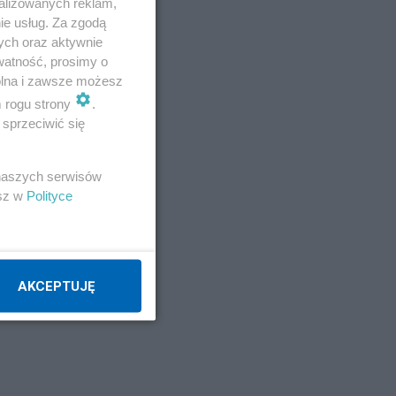
alizowanych reklam,
ie usług. Za zgodą
ych oraz aktywnie
watność, prosimy o
wolna i zawsze możesz
m rogu strony
.
sprzeciwić się
 naszych serwisów
esz w
Polityce
b
AKCEPTUJĘ