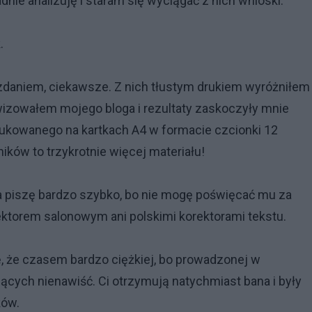
nie analizuję i staram się wyciągać z nich wnioski.
.
m zdaniem, ciekawsze. Z nich tłustym drukiem wyróżniłem
wizowałem mojego bloga i rezultaty zaskoczyły mnie
ukowanego na kartkach A4 w formacie czcionki 12
ików to trzykrotnie więcej materiału!
 piszę bardzo szybko, bo nie mogę poświęcać mu za
ektorem salonowym ani polskimi korektorami tekstu.
, że czasem bardzo ciężkiej, bo prowadzonej w
iejących nienawiść. Ci otrzymują natychmiast bana i były
ków.