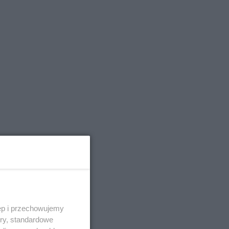
y
ęp i przechowujemy
ory, standardowe