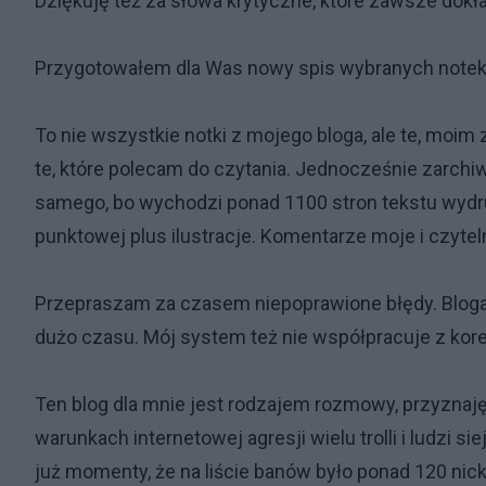
Dziękuję też za słowa krytyczne, które zawsze dokład
Przygotowałem dla Was nowy spis wybranych notek
To nie wszystkie notki z mojego bloga, ale te, moi
te, które polecam do czytania. Jednocześnie zarchi
samego, bo wychodzi ponad 1100 stron tekstu wydr
punktowej plus ilustracje. Komentarze moje i czyteln
Przepraszam za czasem niepoprawione błędy. Bloga
dużo czasu. Mój system też nie współpracuje z kor
Ten blog dla mnie jest rodzajem rozmowy, przyznaję
warunkach internetowej agresji wielu trolli i ludzi s
już momenty, że na liście banów było ponad 120 nic