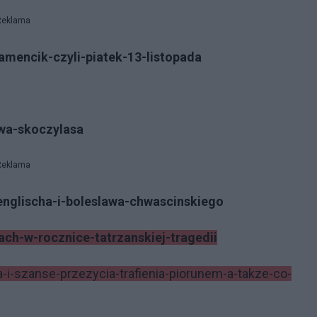
Reklama
iamencik-czyli-piatek-13-listopada
ewa-skoczylasa
Reklama
-englischa-i-boleslawa-chwascinskiego
ach-w-rocznice-tatrzanskiej-tragedii
-i-szanse-przezycia-trafienia-piorunem-a-takze-co-