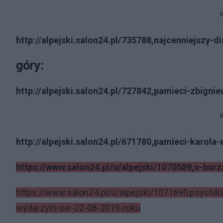
http://alpejski.salon24.pl/735788,najcenniejszy-d
góry:
http://alpejski.salon24.pl/727842,pamieci-zbigni
http://alpejski.salon24.pl/671780,pamieci-karola
https://www.salon24.pl/u/alpejski/1070589,o-burz
https://www.salon24.pl/u/alpejski/1071690,psychika
wydarzylo-sie-22-08-2019-roku