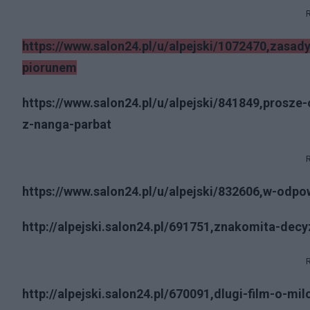
https://www.salon24.pl/u/alpejski/1072470,zasa
piorunem
https://www.salon24.pl/u/alpejski/841849,prosze
z-nanga-parbat
https://www.salon24.pl/u/alpejski/832606,w-odp
http://alpejski.salon24.pl/691751,znakomita-dec
http://alpejski.salon24.pl/670091,dlugi-film-o-m