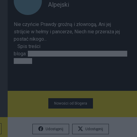
Alpejski
Nie czyńcie Prawdy groźną i złowrogą, Ani jej
strójcie w hełmy i pancerze, Niech nie przeraża jej
postać nikogo...
Spis treści
bloga:
https://www.salon24.pl/u/alpejski/1029935,1-
000-000
Nowości od blogera
Udostępnij
Udostępnij