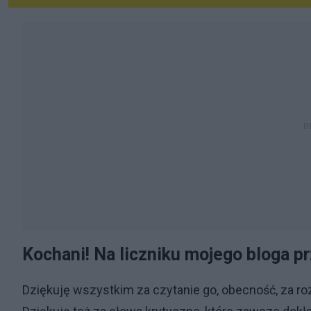
Kochani! Na liczniku mojego bloga p
Dziękuję wszystkim za czytanie go, obecność, za r