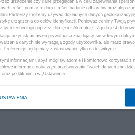
przez urządzenie czy dane przeglądania w celu zapewniania sperson
ych treści, pomiar reklam i treści, badanie odbiorców oraz ulepszan
nych publikacji wymaga podania źródła.
fani Partnerzy możemy używać dokładnych danych geolokalizacyjn
olne, czyli jak się komuś podobają proszę sobie drukować
tykę urządzenia do celów identyfikacji. Ponieważ cenimy Twoją pry
z tych technologii poprzez kliknięcie „Akceptuję”. Zgoda jest dobro
wolne od mojej zgody na publikację, ale proszę nie
ikając przycisk ustawień prywatności znajdujący się w lewym dolny
ych celów wymaga mojej zgody. Wtedy też otrzymacie
etwarzania danych nie wymagają zgody użytkownika, ale masz prawo 
ości, bo te na blogu są bardzo skompresowane.
. Preferencje będą miały zastosowania tylko na tej witrynie.
szymi informacjami, abyś mógł świadomie i komfortowo korzystać z
gółowe informacje dotyczące przetwarzania Twoich danych znajdzi
s
oraz po kliknięciu w „Ustawienia”.
o od momentu kiedy one powstały, Salon24 zmienił sposó
USTAWIENIA
 postaram sią to zrobić.