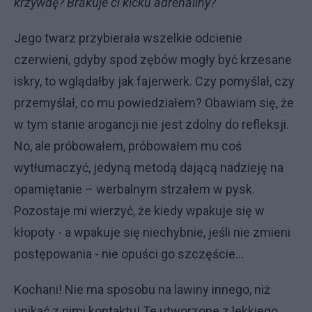
krzywdę? Brakuje ci kicku adrenaliny?
Jego twarz przybierała wszelkie odcienie
czerwieni, gdyby spod zębów mogły być krzesane
iskry, to wglądałby jak fajerwerk. Czy pomyślał, czy
przemyślał, co mu powiedziałem? Obawiam się, że
w tym stanie arogancji nie jest zdolny do refleksji.
No, ale próbowałem, próbowałem mu coś
wytłumaczyć, jedyną metodą dającą nadzieję na
opamiętanie – werbalnym strzałem w pysk.
Pozostaje mi wierzyć, że kiedy wpakuje się w
kłopoty - a wpakuje się niechybnie, jeśli nie zmieni
postępowania - nie opuści go szczęście…
Kochani! Nie ma sposobu na lawiny innego, niż
unikać z nimi kontaktu! Te utworzone z lekkiego