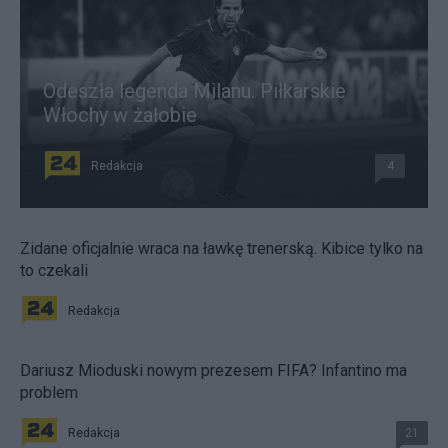
Odeszła legenda Milanu. Piłkarskie
Włochy w żałobie
Redakcja
4
Zidane oficjalnie wraca na ławkę trenerską. Kibice tylko na
to czekali
Redakcja
Dariusz Mioduski nowym prezesem FIFA? Infantino ma
problem
Redakcja
21