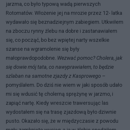
jarzma, co było typową wadą pierwszych
Rotomatów. Włożenie jej na mrozie przez 12- latka
wydawało się beznadziejnym zabiegiem. Utkwiłem
na zboczu rynny żlebu na dobre i zastanawiałem
się, co począć, bo bez wpiętej narty wszelkie
szanse na wgramolenie się były
małoprawdopodobne.
Wezwać pomoc? Cholera, jak
się dowie mój tata, co nawyprawiałem, to będzie
szlaban na samotne zjazdy z Kasprowego
–
pomyślałem. Do dziś nie wiem w jaki sposób udało
mi się wdusić tę cholerną sprężynę w jarzmo, i
zapiąć nartę. Kiedy wreszcie trawersując las
wydostałem się na trasę zjazdową było dziwnie
pusto. Okazało się, że w międzyczasie z powodu
mgły zamknięto wyciąg, a ja w żlebie spędziłem