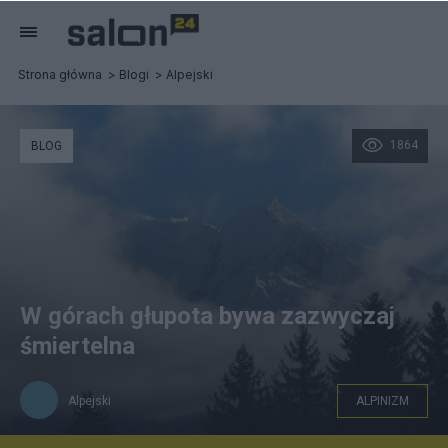
Strona główna
Blogi
Alpejski
1864
BLOG
W górach głupota bywa zazwyczaj
śmiertelna
Alpejski
ALPINIZM
Zdjęcie: Alpejski