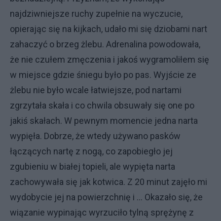
najdziwniejsze ruchy zupełnie na wyczucie,
opierając się na kijkach, udało mi się dziobami nart
zahaczyć o brzeg żlebu. Adrenalina powodowała,
że nie czułem zmęczenia i jakoś wygramoliłem się
w miejsce gdzie śniegu było po pas. Wyjście ze
żlebu nie było wcale łatwiejsze, pod nartami
zgrzytała skała i co chwila obsuwały się one po
jakiś skałach. W pewnym momencie jedna narta
wypięła. Dobrze, że wtedy używano pasków
łączących nartę z nogą, co zapobiegło jej
zgubieniu w białej topieli, ale wypięta narta
zachowywała się jak kotwica. Z 20 minut zajęło mi
wydobycie jej na powierzchnię i … Okazało się, że
wiązanie wypinając wyrzuciło tylną sprężynę z