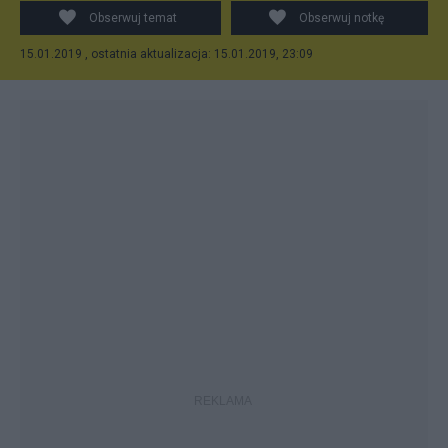
Obserwuj temat
Obserwuj notkę
15.01.2019 , ostatnia aktualizacja: 15.01.2019, 23:09