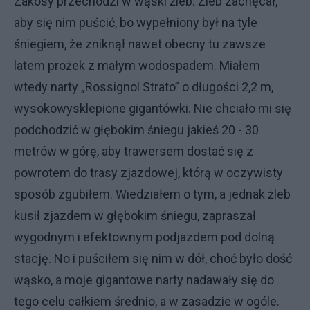
Zakosy przechodzi w wąski żleb. Żleb zachęcał,
aby się nim puścić, bo wypełniony był na tyle
śniegiem, że zniknął nawet obecny tu zawsze
latem prożek z małym wodospadem. Miałem
wtedy narty „Rossignol Strato” o długości 2,2 m,
wysokowysklepione gigantówki. Nie chciało mi się
podchodzić w głębokim śniegu jakieś 20 - 30
metrów w górę, aby trawersem dostać się z
powrotem do trasy zjazdowej, którą w oczywisty
sposób zgubiłem. Wiedziałem o tym, a jednak żleb
kusił zjazdem w głębokim śniegu, zapraszał
wygodnym i efektownym podjazdem pod dolną
stację. No i puściłem się nim w dół, choć było dość
wąsko, a moje gigantowe narty nadawały się do
tego celu całkiem średnio, a w zasadzie w ogóle.