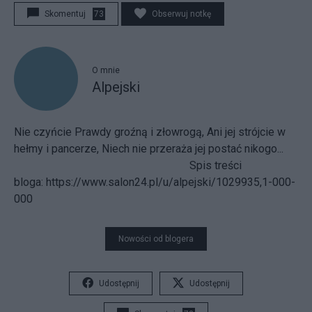
Skomentuj
73
Obserwuj notkę
O mnie
Alpejski
Nie czyńcie Prawdy groźną i złowrogą, Ani jej strójcie w
hełmy i pancerze, Niech nie przeraża jej postać nikogo...
Spis treści
bloga:
https://www.salon24.pl/u/alpejski/1029935,1-000-
000
Nowości od blogera
Udostępnij
Udostępnij