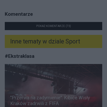
Komentarze
POKAŻ KOMENTARZE (73)
Inne tematy w dziale
Sport
#
Ekstraklasa
"Przerwa na zadymienie". Kibice Wisły
Kraków zadrwili z FIFA