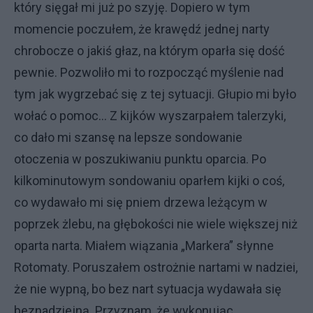
który sięgał mi już po szyję. Dopiero w tym
momencie poczułem, że krawędź jednej narty
chrobocze o jakiś głaz, na którym oparła się dość
pewnie. Pozwoliło mi to rozpocząć myślenie nad
tym jak wygrzebać się z tej sytuacji. Głupio mi było
wołać o pomoc… Z kijków wyszarpałem talerzyki,
co dało mi szansę na lepsze sondowanie
otoczenia w poszukiwaniu punktu oparcia. Po
kilkominutowym sondowaniu oparłem kijki o coś,
co wydawało mi się pniem drzewa leżącym w
poprzek żlebu, na głębokości nie wiele większej niż
oparta narta. Miałem wiązania „Markera” słynne
Rotomaty. Poruszałem ostrożnie nartami w nadziei,
że nie wypną, bo bez nart sytuacja wydawała się
beznadziejną. Przyznam, że wykonując