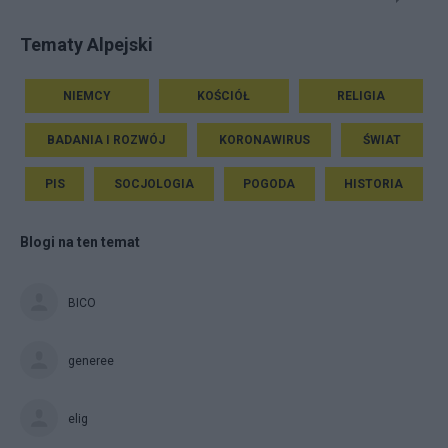
Tematy Alpejski
NIEMCY
KOŚCIÓŁ
RELIGIA
BADANIA I ROZWÓJ
KORONAWIRUS
ŚWIAT
PIS
SOCJOLOGIA
POGODA
HISTORIA
Blogi na ten temat
BICO
generee
elig