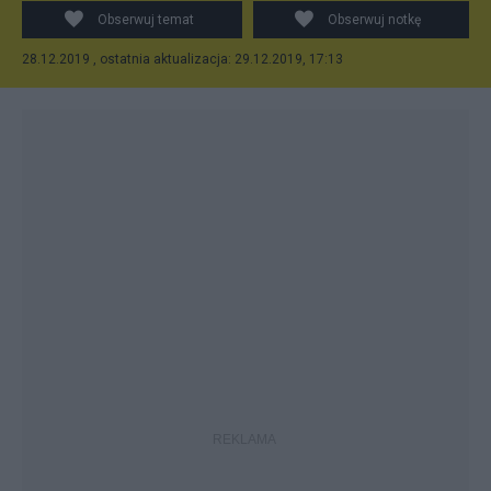
Obserwuj temat
Obserwuj notkę
28.12.2019 , ostatnia aktualizacja: 29.12.2019, 17:13