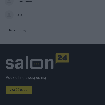
threeme-ww
Lajla
Napisz notkę
Podziel się swoją opinią
ZAŁÓŻ BLOG