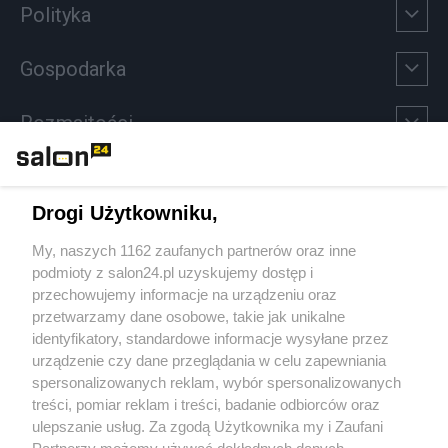
Polityka
Gospodarka
Rozmaitości
Technologie
Drogi Użytkowniku,
Sport
My, naszych 1162 zaufanych partnerów oraz inne
podmioty z salon24.pl uzyskujemy dostęp i
Społeczeństwo
przechowujemy informacje na urządzeniu oraz
przetwarzamy dane osobowe, takie jak unikalne
Kultura
identyfikatory, standardowe informacje wysyłane przez
urządzenie czy dane przeglądania w celu zapewniania
spersonalizowanych reklam, wybór spersonalizowanych
treści, pomiar reklam i treści, badanie odbiorców oraz
ulepszanie usług. Za zgodą Użytkownika my i Zaufani
X
Facebook
Instagram
Youtube