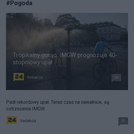
#
Pogoda
Tropikalny gorąc. IMGW prognozuje 40-
stopniowy upał
Redakcja
36
Padł rekordowy upał. Teraz czas na nawałnice, są
ostrzeżenia IMGW
Redakcja
35