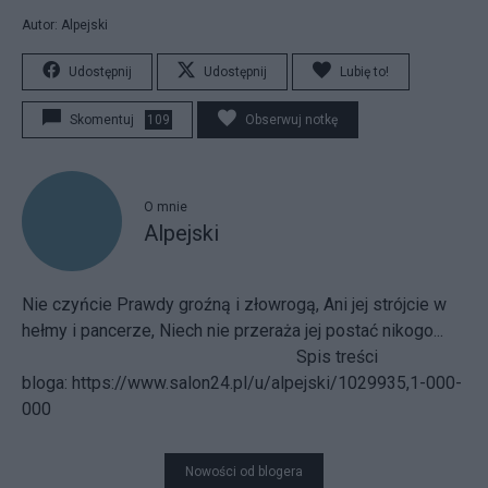
Autor: Alpejski
Udostępnij
Udostępnij
Lubię to!
Skomentuj
109
Obserwuj notkę
O mnie
Alpejski
Nie czyńcie Prawdy groźną i złowrogą, Ani jej strójcie w
hełmy i pancerze, Niech nie przeraża jej postać nikogo...
Spis treści
bloga:
https://www.salon24.pl/u/alpejski/1029935,1-000-
000
Nowości od blogera