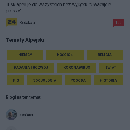
Tusk apeluje do wszystkich bez wyjątku. "Uważajcie
proszę"
Redakcja
199
Tematy Alpejski
NIEMCY
KOŚCIÓŁ
RELIGIA
BADANIA I ROZWÓJ
KORONAWIRUS
ŚWIAT
PIS
SOCJOLOGIA
POGODA
HISTORIA
Blogi na ten temat
seafarer