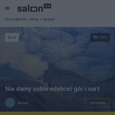
Strona główna
Blogi
Alpejski
8416
BLOG
Nie damy sobie odebrać gór i nart
Alpejski
EKOLOGIA
Gletscherbus w Hintertux. Zdjęcie: Alpejski