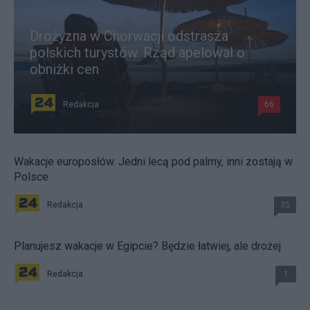
Drożyzna w Chorwacji odstrasza
polskich turystów. Rząd apelował o
obniżki cen
Redakcja
66
Wakacje europosłów. Jedni lecą pod palmy, inni zostają w
Polsce
Redakcja
35
Planujesz wakacje w Egipcie? Będzie łatwiej, ale drożej
Redakcja
1