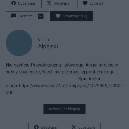
Udostępnij
Udostępnij
Lubię to!
Skomentuj
61
Obserwuj notkę
O mnie
Alpejski
Nie czyńcie Prawdy groźną i złowrogą, Ani jej strójcie w
hełmy i pancerze, Niech nie przeraża jej postać nikogo...
Spis treści
bloga:
https://www.salon24.pl/u/alpejski/1029935,1-000-
000
Nowości od blogera
Udostępnij
Udostępnij