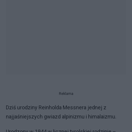
Reklama
Dziś urodziny Reinholda Messnera jednej z
najjaśniejszych gwiazd alpinizmu i himalaizmu.
Urodzony w 1944 w licznej tyrolskiej rodzinie –