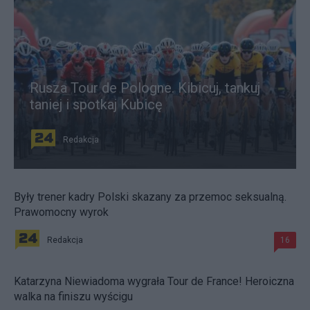
Rusza Tour de Pologne. Kibicuj, tankuj
taniej i spotkaj Kubicę
Redakcja
Były trener kadry Polski skazany za przemoc seksualną.
Prawomocny wyrok
Redakcja
16
Katarzyna Niewiadoma wygrała Tour de France! Heroiczna
walka na finiszu wyścigu