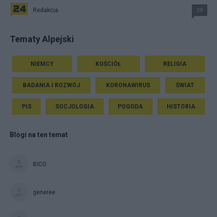
Redakcja
39
Tematy Alpejski
NIEMCY
KOŚCIÓŁ
RELIGIA
BADANIA I ROZWÓJ
KORONAWIRUS
ŚWIAT
PIS
SOCJOLOGIA
POGODA
HISTORIA
Blogi na ten temat
BICO
generee