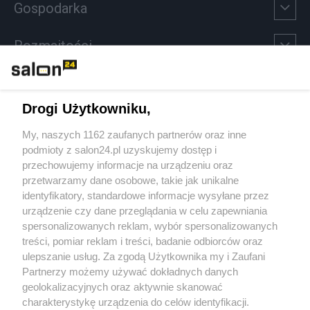
Gospodarka
Rozmaitości
Technologie
Drogi Użytkowniku,
Sport
My, naszych 1162 zaufanych partnerów oraz inne
podmioty z salon24.pl uzyskujemy dostęp i
Społeczeństwo
przechowujemy informacje na urządzeniu oraz
przetwarzamy dane osobowe, takie jak unikalne
Kultura
identyfikatory, standardowe informacje wysyłane przez
urządzenie czy dane przeglądania w celu zapewniania
spersonalizowanych reklam, wybór spersonalizowanych
treści, pomiar reklam i treści, badanie odbiorców oraz
ulepszanie usług. Za zgodą Użytkownika my i Zaufani
X
Facebook
Instagram
Youtube
Partnerzy możemy używać dokładnych danych
geolokalizacyjnych oraz aktywnie skanować
charakterystykę urządzenia do celów identyfikacji.