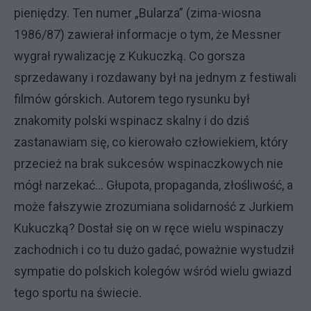
pieniędzy. Ten numer „Bularza” (zima-wiosna
1986/87) zawierał informacje o tym, że Messner
wygrał rywalizację z Kukuczką. Co gorsza
sprzedawany i rozdawany był na jednym z festiwali
filmów górskich. Autorem tego rysunku był
znakomity polski wspinacz skalny i do dziś
zastanawiam się, co kierowało człowiekiem, który
przecież na brak sukcesów wspinaczkowych nie
mógł narzekać… Głupota, propaganda, złośliwość, a
może fałszywie zrozumiana solidarność z Jurkiem
Kukuczką? Dostał się on w ręce wielu wspinaczy
zachodnich i co tu dużo gadać, poważnie wystudził
sympatie do polskich kolegów wśród wielu gwiazd
tego sportu na świecie.