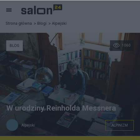
Strona główna
Blogi
Alpejski
1060
BLOG
W urodziny Reinholda Messnera
Alpejski
ALPINIZM
Reinhold Messner w swojej bibliotece. Zdjęcie: