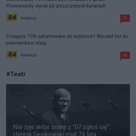
Prowomocny wyrok po zniszczonych karierach
Redakcja
22
Przejęcie TVN zahamowane do wyborów? Wyciekł list do
pracowników stacji
Redakcja
40
#
Teatr
Nie żyje aktor znany z "07 zgłoś się".
Henryk Gęsikowski miał 74 lata