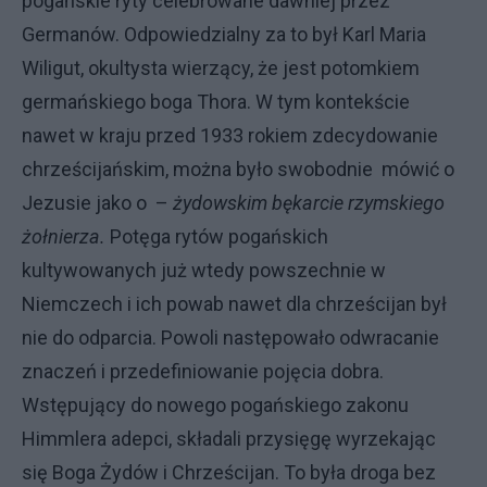
pogańskie ryty celebrowane dawniej przez
Germanów. Odpowiedzialny za to był Karl Maria
Wiligut, okultysta wierzący, że jest potomkiem
germańskiego boga Thora. W tym kontekście
nawet w kraju przed 1933 rokiem zdecydowanie
chrześcijańskim, można było swobodnie mówić o
Jezusie jako o –
żydowskim bękarcie rzymskiego
żołnierza.
Potęga rytów pogańskich
kultywowanych już wtedy powszechnie w
Niemczech i ich powab nawet dla chrześcijan był
nie do odparcia. Powoli następowało odwracanie
znaczeń i przedefiniowanie pojęcia dobra.
Wstępujący do nowego pogańskiego zakonu
Himmlera adepci, składali przysięgę wyrzekając
się Boga Żydów i Chrześcijan. To była droga bez