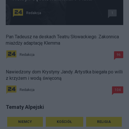
Redakcja
1
Pan Tadeusz na deskach Teatru Słowackiego. Zakonnica
miażdży adaptację Klemma
Redakcja
96
Nawiedzony dom Krystyny Jandy. Artystka biegała po willi
z krzyżem i wodą święconą
Redakcja
104
Tematy Alpejski
NIEMCY
KOŚCIÓŁ
RELIGIA