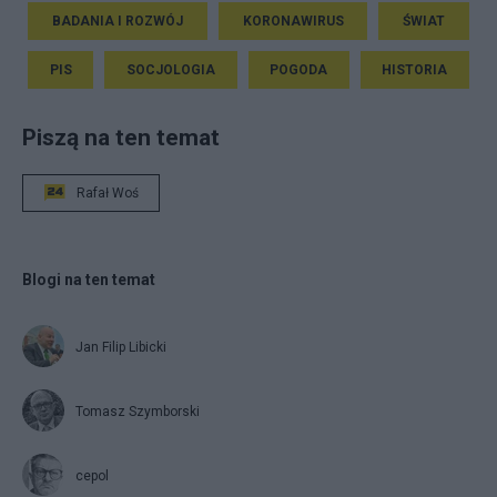
BADANIA I ROZWÓJ
KORONAWIRUS
ŚWIAT
PIS
SOCJOLOGIA
POGODA
HISTORIA
Piszą na ten temat
Rafał Woś
Blogi na ten temat
Jan Filip Libicki
Tomasz Szymborski
cepol