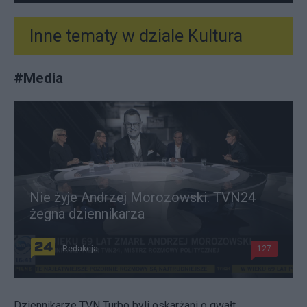
Inne tematy w dziale
Kultura
#
Media
Nie żyje Andrzej Morozowski. TVN24
żegna dziennikarza
Redakcja
127
Dziennikarze TVN Turbo byli oskarżani o gwałt.