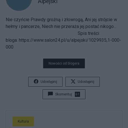
Alpejski
Nie czyńcie Prawdy groźną i złowrogą, Ani jej strójcie w
hełmy i pancerze, Niech nie przeraża jej postać nikogo...
Spis treści
bloga:
https://www.salon24.pl/u/alpejski/1029935,1-000-
000
Nowości od blogera
Udostępnij
Udostępnij
Skomentuj
61
Kultura