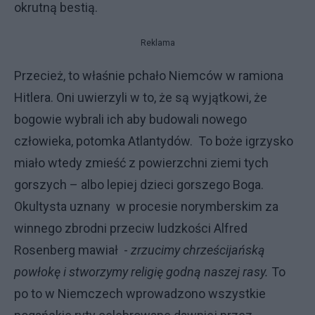
okrutną bestią.
Reklama
Przecież, to właśnie pchało Niemców w ramiona
Hitlera. Oni uwierzyli w to, że są wyjątkowi, że
bogowie wybrali ich aby budowali nowego
człowieka, potomka Atlantydów. To boże igrzysko
miało wtedy zmieść z powierzchni ziemi tych
gorszych – albo lepiej dzieci gorszego Boga.
Okultysta uznany w procesie norymberskim za
winnego zbrodni przeciw ludzkości Alfred
Rosenberg mawiał -
zrzucimy chrześcijańską
powłokę i stworzymy religię godną naszej rasy.
To
po to w Niemczech wprowadzono wszystkie