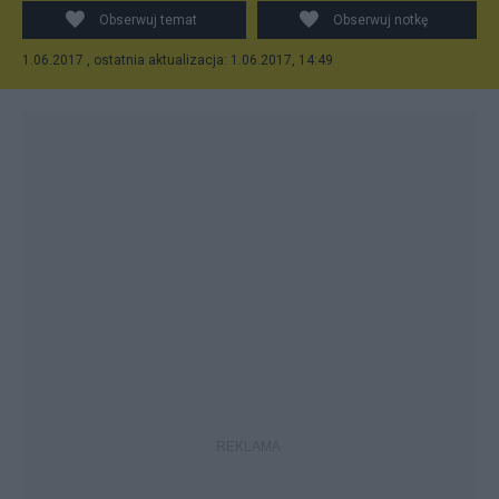
Obserwuj temat
Obserwuj notkę
1.06.2017 , ostatnia aktualizacja: 1.06.2017, 14:49