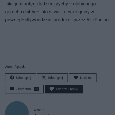
taka jest potęga ludzkiej pychy – ulubionego
grzechu diabła – jak mawia Lucyfer grany w
pewnej Hollywoodzkiej produkcji przez Alla Pacino.
Autor: Alpejski
Udostępnij
Udostępnij
Lubię to!
Skomentuj
61
Obserwuj notkę
O mnie