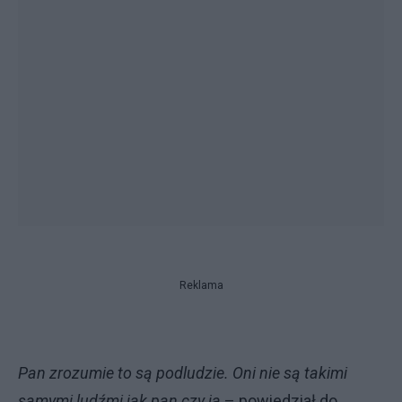
Reklama
Pan zrozumie to są podludzie. Oni nie są takimi
samymi ludźmi jak pan czy ja
– powiedział do