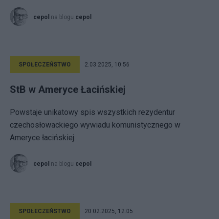
cepol
na blogu
cepol
SPOŁECZEŃSTWO
2.03.2025, 10:56
StB w Ameryce Łacińskiej
Powstaje unikatowy spis wszystkich rezydentur
czechosłowackiego wywiadu komunistycznego w
Ameryce łacińskiej
cepol
na blogu
cepol
SPOŁECZEŃSTWO
20.02.2025, 12:05