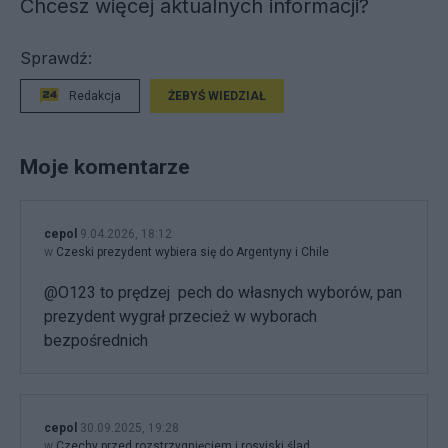
Chcesz więcej aktualnych informacji?
Sprawdź:
Redakcja
ŻEBYŚ WIEDZIAŁ
Moje komentarze
cepol
9.04.2026, 18:12
w
Czeski prezydent wybiera się do Argentyny i Chile
@O123 to prędzej pech do własnych wyborów, pan
prezydent wygrał przecież w wyborach
bezpośrednich
cepol
30.09.2025, 19:28
w
Czechy przed rozstrzygnięciem i rosyjski ślad