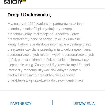
Technologie
Drogi Użytkowniku,
Sport
My, naszych 1162 zaufanych partnerów oraz inne
podmioty z salon24.pl uzyskujemy dostęp i
Społeczeństwo
przechowujemy informacje na urządzeniu oraz
przetwarzamy dane osobowe, takie jak unikalne
Kultura
identyfikatory, standardowe informacje wysyłane przez
urządzenie czy dane przeglądania w celu zapewniania
spersonalizowanych reklam, wybór spersonalizowanych
treści, pomiar reklam i treści, badanie odbiorców oraz
ulepszanie usług. Za zgodą Użytkownika my i Zaufani
X
Facebook
Instagram
Youtube
Partnerzy możemy używać dokładnych danych
geolokalizacyjnych oraz aktywnie skanować
charakterystykę urządzenia do celów identyfikacji.
Web Content Media sp. z o. o. © 2022
Ponieważ cenimy Twoją prywatność, prosimy o zgodę na
korzystanie z tych technologii poprzez kliknięcie
„Akceptuję”. Zgoda jest dobrowolna i zawsze możesz ją
Pomoc
O nas
Praca
Reklama
Kontakt
zmienić/wycofać klikając przycisk ustawień prywatności
PARTNERZY
USTAWIENIA