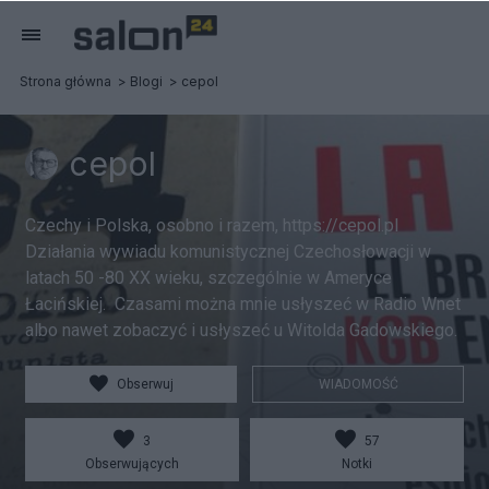
Strona główna
Blogi
cepol
cepol
Czechy i Polska, osobno i razem, https://cepol.pl
Działania wywiadu komunistycznej Czechosłowacji w
latach 50 -80 XX wieku, szczególnie w Ameryce
Łacińskiej. Czasami można mnie usłyszeć w Radio Wnet
albo nawet zobaczyć i usłyszeć u Witolda Gadowskiego.
Obserwuj
WIADOMOŚĆ
3
57
Obserwujących
Notki