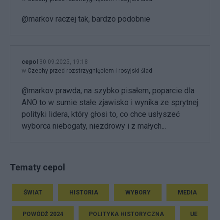
@markov raczej tak, bardzo podobnie
cepol
30.09.2025, 19:18
w
Czechy przed rozstrzygnięciem i rosyjski ślad
@markov prawda, na szybko pisałem, poparcie dla
ANO to w sumie stałe zjawisko i wynika ze sprytnej
polityki lidera, który głosi to, co chce usłyszeć
wyborca niebogaty, niezdrowy i z małych...
Tematy cepol
ŚWIAT
HISTORIA
WYBORY
MEDIA
POWÓDŹ 2024
POLITYKA HISTORYCZNA
UE