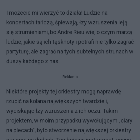
I możecie mi wierzyć to działa! Ludzie na
koncertach tańczą, śpiewają, łzy wzruszenia leją
się strumieniami, bo Andre Rieu wie, o czym marzą
ludzie, jakie są ich tęsknoty i potrafi nie tylko zagrać
partyturę, ale zagrać na tych subtelnych strunach w
duszy każdego z nas.
Reklama
Niektóre projekty tej orkiestry mogą naprawdę
rzucić na kolana największych twardzieli,
wyciskając łzy wzruszenia z ich oczu. Takim
projektem, w moim przypadku wywołującym „ciary
na plecach”, było stworzenie największej orkiestry
grającej na dudach. Ten bojowy instrument zwany