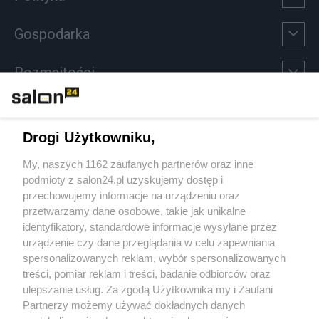
Gospodarka
Rozmaitości
Technologie
Drogi Użytkowniku,
Sport
My, naszych 1162 zaufanych partnerów oraz inne
podmioty z salon24.pl uzyskujemy dostęp i
Społeczeństwo
przechowujemy informacje na urządzeniu oraz
przetwarzamy dane osobowe, takie jak unikalne
Kultura
identyfikatory, standardowe informacje wysyłane przez
urządzenie czy dane przeglądania w celu zapewniania
spersonalizowanych reklam, wybór spersonalizowanych
treści, pomiar reklam i treści, badanie odbiorców oraz
ulepszanie usług. Za zgodą Użytkownika my i Zaufani
X
Facebook
Instagram
Youtube
Partnerzy możemy używać dokładnych danych