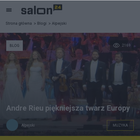
Strona główna
Blogi
Alpejski
2169
BLOG
Andre Rieu piękniejsza twarz Europy
Alpejski
MUZYKA
Andre Rieu i jego "Johannes Strauss Orchester".