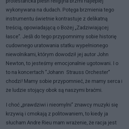
protestancka pieśń religijna brzmi najlepiej
wykonywana na dudach. Potęga brzmienia tego
instrumentu świetnie kontrastuje z delikatną
treścią, opowiadającą o Bożej „Zadziwiającej
łasce”. Jeśli do tego przypomnimy sobie historię
cudownego uratowania statku wypełnionego
niewolnikami, którym dowodził jej autor John
Newton, to jesteśmy emocjonalnie ugotowani. I o
to na koncertach ”Johann Strauss Orchester”
chodzi! Mamy sobie przypomnieć, że mamy serca i
że ludzie stojący obok są naszymi braćmi.
I choć „prawdziwi i nieomylni” znawcy muzyki się
krzywią i cmokają z politowaniem, to kiedy ja
słucham Andre Rieu mam wrażenie, że racja jest