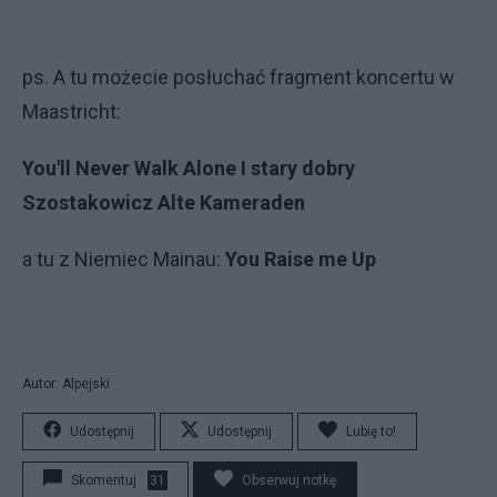
ps. A tu możecie posłuchać fragment koncertu w
Maastricht:
You'll Never Walk Alone
I stary dobry
Szostakowicz
Alte Kameraden
a tu z Niemiec Mainau:
You Raise me Up
Autor: Alpejski
Udostępnij
Udostępnij
Lubię to!
Skomentuj
31
Obserwuj notkę