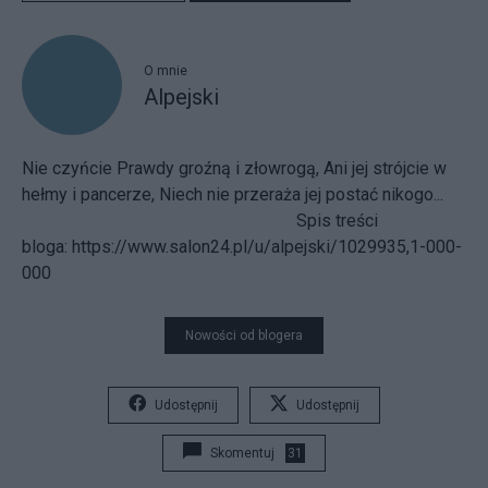
O mnie
Alpejski
Nie czyńcie Prawdy groźną i złowrogą, Ani jej strójcie w
hełmy i pancerze, Niech nie przeraża jej postać nikogo...
Spis treści
bloga:
https://www.salon24.pl/u/alpejski/1029935,1-000-
000
Nowości od blogera
Udostępnij
Udostępnij
Skomentuj
31