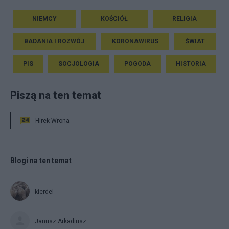
NIEMCY
KOŚCIÓŁ
RELIGIA
BADANIA I ROZWÓJ
KORONAWIRUS
ŚWIAT
PIS
SOCJOLOGIA
POGODA
HISTORIA
Piszą na ten temat
Hirek Wrona
Blogi na ten temat
kierdel
Janusz Arkadiusz