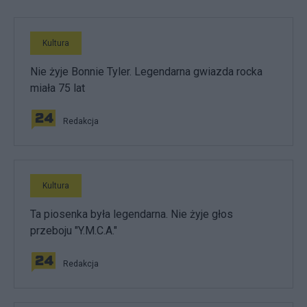
Kultura
Nie żyje Bonnie Tyler. Legendarna gwiazda rocka
miała 75 lat
Redakcja
Kultura
Ta piosenka była legendarna. Nie żyje głos
przeboju "Y.M.C.A."
Redakcja