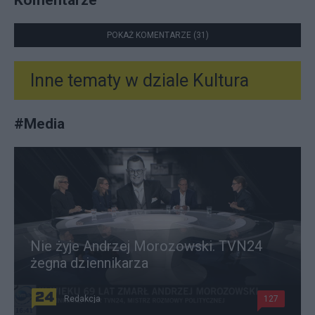
POKAŻ KOMENTARZE (31)
Inne tematy w dziale
Kultura
#
Media
Nie żyje Andrzej Morozowski. TVN24
żegna dziennikarza
Redakcja
127