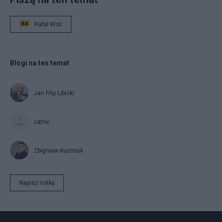
Rafał Woś
Blogi na ten temat
Jan Filip Libicki
catrw
Zbigniew Kuźmiuk
Napisz notkę