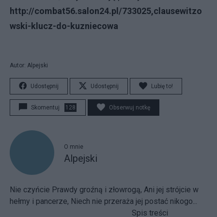
http://combat56.salon24.pl/733025,clausewitzo
wski-klucz-do-kuzniecowa
Autor: Alpejski
Udostępnij
Udostępnij
Lubię to!
Skomentuj
128
Obserwuj notkę
O mnie
Alpejski
Nie czyńcie Prawdy groźną i złowrogą, Ani jej strójcie w
hełmy i pancerze, Niech nie przeraża jej postać nikogo...
Spis treści