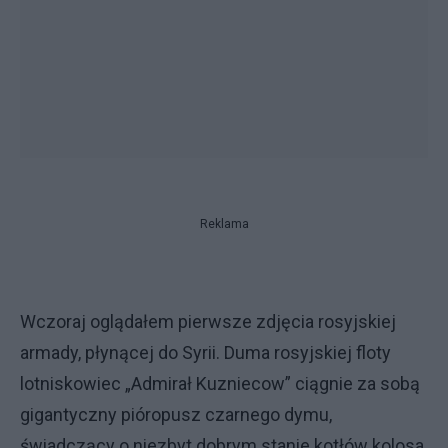
Reklama
Wczoraj oglądałem pierwsze zdjęcia rosyjskiej
armady, płynącej do Syrii. Duma rosyjskiej floty
lotniskowiec „Admirał Kuzniecow” ciągnie za sobą
gigantyczny pióropusz czarnego dymu,
świadczący o niezbyt dobrym stanie kotłów kolosa.