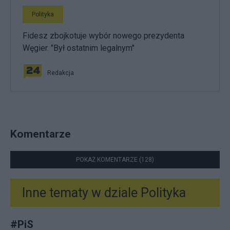
Polityka
Fidesz zbojkotuje wybór nowego prezydenta
Węgier. "Był ostatnim legalnym"
Redakcja
Komentarze
POKAŻ KOMENTARZE (128)
Inne tematy w dziale
Polityka
#
PiS