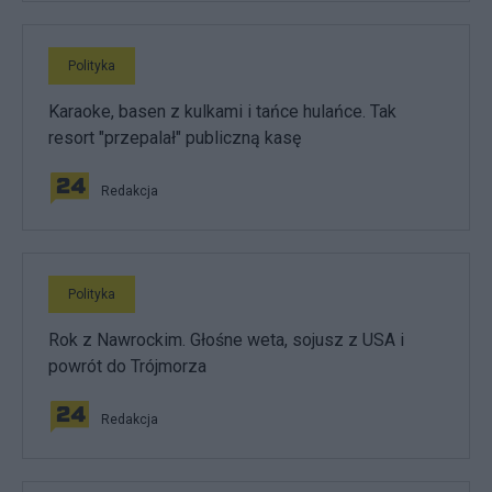
Polityka
Karaoke, basen z kulkami i tańce hulańce. Tak
resort "przepalał" publiczną kasę
Redakcja
Polityka
Rok z Nawrockim. Głośne weta, sojusz z USA i
powrót do Trójmorza
Redakcja