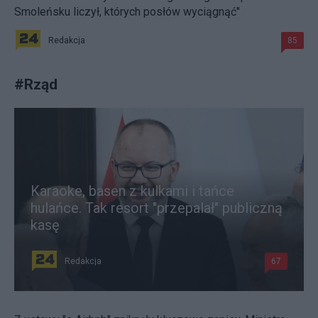
Smoleńsku liczył, których posłów wyciągnąć"
Redakcja
85
#
Rząd
Karaoke, basen z kulkami i tańce
hulańce. Tak resort "przepalał" publiczną
kasę
Redakcja
67