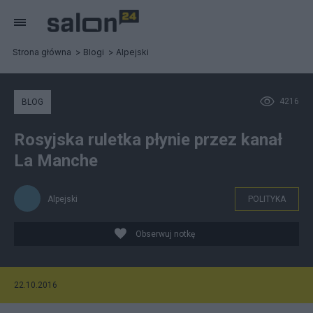
Strona główna
Blogi
Alpejski
4216
BLOG
Rosyjska ruletka płynie przez kanał
La Manche
Alpejski
POLITYKA
Obserwuj notkę
22.10.2016