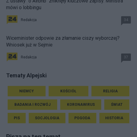
Z ustawy "o Airbnb" zniknęły kluczowe zapisy. Ministra
mówi o lobbingu
Redakcja
34
Wiceminister odpowie za złamanie ciszy wyborczej?
Wniosek już w Sejmie
Redakcja
37
Tematy Alpejski
NIEMCY
KOŚCIÓŁ
RELIGIA
BADANIA I ROZWÓJ
KORONAWIRUS
ŚWIAT
PIS
SOCJOLOGIA
POGODA
HISTORIA
Piszą na ten temat