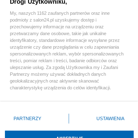
Drogi Użytkowniku,
Sport
My, naszych 1162 zaufanych partnerów oraz inne
podmioty z salon24.pl uzyskujemy dostęp i
Społeczeństwo
przechowujemy informacje na urządzeniu oraz
przetwarzamy dane osobowe, takie jak unikalne
Kultura
identyfikatory, standardowe informacje wysyłane przez
urządzenie czy dane przeglądania w celu zapewniania
spersonalizowanych reklam, wybór spersonalizowanych
treści, pomiar reklam i treści, badanie odbiorców oraz
ulepszanie usług. Za zgodą Użytkownika my i Zaufani
X
Facebook
Instagram
Youtube
Partnerzy możemy używać dokładnych danych
geolokalizacyjnych oraz aktywnie skanować
charakterystykę urządzenia do celów identyfikacji.
Web Content Media sp. z o. o. © 2022
Ponieważ cenimy Twoją prywatność, prosimy o zgodę na
korzystanie z tych technologii poprzez kliknięcie
„Akceptuję”. Zgoda jest dobrowolna i zawsze możesz ją
Pomoc
O nas
Praca
Reklama
Kontakt
zmienić/wycofać klikając przycisk ustawień prywatności
PARTNERZY
USTAWIENIA
znajdujący się w lewym dolnym rogu strony
. Niektóre
rodzaje przetwarzania danych nie wymagają zgody
użytkownika, ale masz prawo sprzeciwić się takiemu