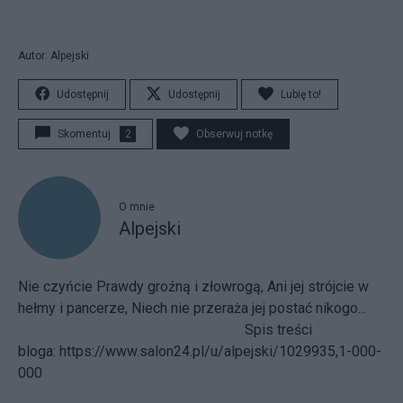
Autor: Alpejski
Udostępnij
Udostępnij
Lubię to!
Skomentuj
2
Obserwuj notkę
O mnie
Alpejski
Nie czyńcie Prawdy groźną i złowrogą, Ani jej strójcie w
hełmy i pancerze, Niech nie przeraża jej postać nikogo...
Spis treści
bloga:
https://www.salon24.pl/u/alpejski/1029935,1-000-
000