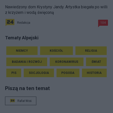
Nawiedzony dom Krystyny Jandy. Artystka biegała po willi
z krzyżem i wodą święconą
Redakcja
104
Tematy Alpejski
NIEMCY
KOŚCIÓŁ
RELIGIA
BADANIA I ROZWÓJ
KORONAWIRUS
ŚWIAT
PIS
SOCJOLOGIA
POGODA
HISTORIA
Piszą na ten temat
Rafał Woś