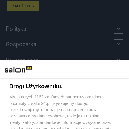
ZAŁÓŻ BLOG
Polityka
Gospodarka
Rozmaitości
Technologie
Drogi Użytkowniku,
Sport
My, naszych 1162 zaufanych partnerów oraz inne
podmioty z salon24.pl uzyskujemy dostęp i
Społeczeństwo
przechowujemy informacje na urządzeniu oraz
przetwarzamy dane osobowe, takie jak unikalne
Kultura
identyfikatory, standardowe informacje wysyłane przez
urządzenie czy dane przeglądania w celu zapewniania