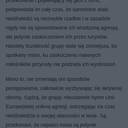
przekonanie i pojawiający się głos z off-u,
podpowiada im cały czas, że samoistne ataki
niedźwiedzi są niezwykle rzadkie i w zasadzie
nigdy nie są spowodowane ich wrodzoną agresją,
ale jedynie zaskoczeniem ich przez turystów.
Niestety liczebność grupy stale się zmniejsza, bo
spotkany misio, ku zaskoczeniu naiwnych
miłośników przyrody nie podziela ich wyobrażeń.
Mimo to, nie zmieniają oni sposobów
postępowania, całkowicie wyzbywając się aktywnej
obrony. Sądzą, że grając nieustannie hymn Unii
Europejskiej unikną agresji, ostrzegając na czas
niedźwiedzia o swojej obecności w lesie. Są
przekonani, że napaści misia są jedynie