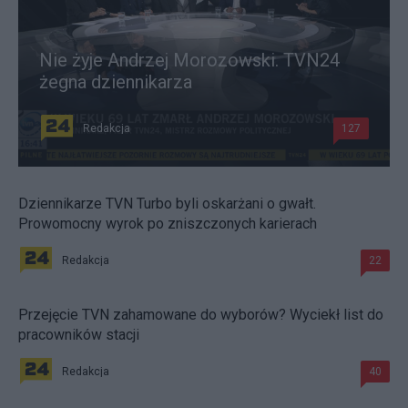
Nie żyje Andrzej Morozowski. TVN24
żegna dziennikarza
Redakcja
127
Dziennikarze TVN Turbo byli oskarżani o gwałt.
Prowomocny wyrok po zniszczonych karierach
Redakcja
22
Przejęcie TVN zahamowane do wyborów? Wyciekł list do
pracowników stacji
Redakcja
40