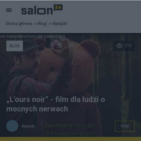
Strona główna
Blogi
Alpejski
772
BLOG
„L'ours noir” - film dla ludzi o
mocnych nerwach
Alpejski
FILM
Kadr z filmu "Czarny niedźwiedź". Zdjęcie: Youtube