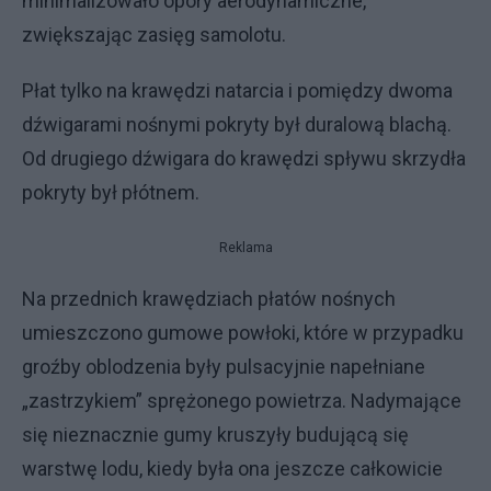
minimalizowało opory aerodynamiczne,
zwiększając zasięg samolotu.
Płat tylko na krawędzi natarcia i pomiędzy dwoma
dźwigarami nośnymi pokryty był duralową blachą.
Od drugiego dźwigara do krawędzi spływu skrzydła
pokryty był płótnem.
Reklama
Na przednich krawędziach płatów nośnych
umieszczono gumowe powłoki, które w przypadku
groźby oblodzenia były pulsacyjnie napełniane
„zastrzykiem” sprężonego powietrza. Nadymające
się nieznacznie gumy kruszyły budującą się
warstwę lodu, kiedy była ona jeszcze całkowicie