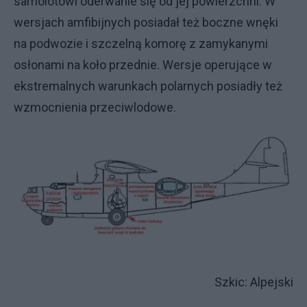
samolotowi oderwanie się od jej powierzchni. W
wersjach amfibijnych posiadał też boczne wnęki
na podwozie i szczelną komorę z zamykanymi
osłonami na koło przednie. Wersje operujące w
ekstremalnych warunkach polarnych posiadły też
wzmocnienia przeciwlodowe.
Szkic: Alpejski