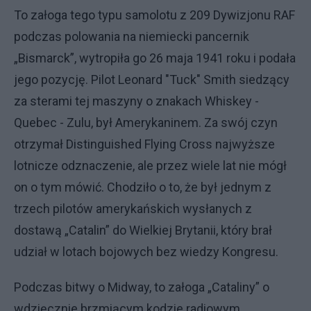
To załoga tego typu samolotu z 209 Dywizjonu RAF
podczas polowania na niemiecki pancernik
„Bismarck”, wytropiła go 26 maja 1941 roku i podała
jego pozycję. Pilot Leonard "Tuck" Smith siedzący
za sterami tej maszyny o znakach Whiskey -
Quebec - Zulu, był Amerykaninem. Za swój czyn
otrzymał Distinguished Flying Cross najwyższe
lotnicze odznaczenie, ale przez wiele lat nie mógł
on o tym mówić. Chodziło o to, że był jednym z
trzech pilotów amerykańskich wysłanych z
dostawą „Catalin” do Wielkiej Brytanii, który brał
udział w lotach bojowych bez wiedzy Kongresu.
Podczas bitwy o Midway, to załoga „Cataliny” o
wdzięcznie brzmiącym kodzie radiowym