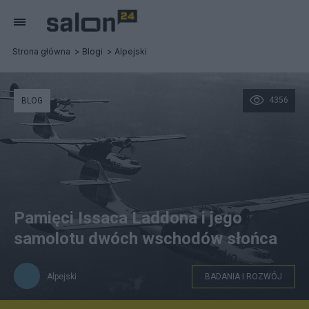
Strona główna
Blogi
Alpejski
4356
BLOG
Pamięci Issaca Laddona i jego
samolotu dwóch wschodów słońca
Alpejski
BADANIA I ROZWÓJ
"Cataliny" podczas przelotu non stop z Panamy do San