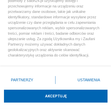
podmioty z salon24.pl uzyskujemy dostęp i
jedynie 250 marynarzy. Sama uszkodzona
przechowujemy informacje na urządzeniu oraz
maszyna po podjęciu wszystkich ocalonych
przetwarzamy dane osobowe, takie jak unikalne
marynarzy, na pokład okrętów przybyłych na
identyfikatory, standardowe informacje wysyłane przez
urządzenie czy dane przeglądania w celu zapewniania
ratunek, musiała zostać zatopiona, aby nie dostać
spersonalizowanych reklam, wybór spersonalizowanych
się w ręce wroga.
treści, pomiar reklam i treści, badanie odbiorców oraz
ulepszanie usług. Za zgodą Użytkownika my i Zaufani
Partnerzy możemy używać dokładnych danych
Marks za tę akcję otrzymał z rąk samego Admirała
geolokalizacyjnych oraz aktywnie skanować
Chestera Nimitza „Medal Lotniczy”.
charakterystykę urządzenia do celów identyfikacji.
Ponieważ cenimy Twoją prywatność, prosimy o zgodę na
Loty długodystansowe i lot dookoła
korzystanie z tych technologii poprzez kliknięcie
świata
„Akceptuję”. Zgoda jest dobrowolna i zawsze możesz ją
zmienić/wycofać klikając przycisk ustawień prywatności
PARTNERZY
USTAWIENIA
znajdujący się w lewym dolnym rogu strony
. Niektóre
„Cataliny w 1937 roku dokonały niezwykłej rzeczy.
rodzaje przetwarzania danych nie wymagają zgody
Wykonały lot z Coco Solo Naval Air Station Panamy
użytkownika, ale masz prawo sprzeciwić się takiemu
AKCEPTUJĘ
przetwarzaniu. Preferencje będą miały zastosowania tylko
Canal do San Francisco bez międzylądowania:
na tej witrynie.
Przebyta trasa miała długość 6076 kilometrów.