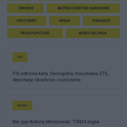
ZDROWIE
BEZPIECZEŃSTWO NARODOWE
PREZYDENT
MEDIA
PIENIĄDZE
PRZESTĘPCZOŚĆ
WIDEO SALON24
PiS
PiS odkrywa karty. Demografia, mieszkania, ETS,
deportacje Ukraińców i rozliczenia
Media
Nie żyje Andrzej Morozowski. TVN24 żegna