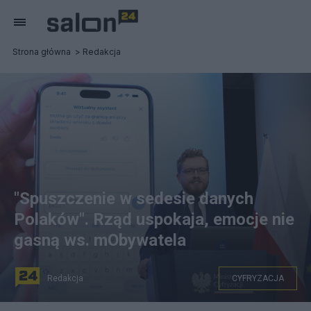
Strona główna
Redakcja
"Spuszczenie w sedesie danych
Polaków". Rząd uspokaja, emocje nie
gasną ws. mObywatela
Redakcja
CYFRYZACJA