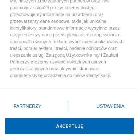
My, naszych 1160 zaufanych partnerów oraz inne
podmioty z salon24.pl uzyskujemy dostęp i
Społeczeństwo
przechowujemy informacje na urządzeniu oraz
przetwarzamy dane osobowe, takie jak unikalne
Kultura
identyfikatory, standardowe informacje wysyłane przez
urządzenie czy dane przeglądania w celu zapewniania
spersonalizowanych reklam, wybór spersonalizowanych
treści, pomiar reklam i treści, badanie odbiorców oraz
ulepszanie usług. Za zgodą Użytkownika my i Zaufani
X
Facebook
Instagram
Youtube
Partnerzy możemy używać dokładnych danych
geolokalizacyjnych oraz aktywnie skanować
charakterystykę urządzenia do celów identyfikacji.
Web Content Media sp. z o. o. © 2022
Ponieważ cenimy Twoją prywatność, prosimy o zgodę na
korzystanie z tych technologii poprzez kliknięcie
„Akceptuję”. Zgoda jest dobrowolna i zawsze możesz ją
Pomoc
O nas
Praca
Reklama
Kontakt
zmienić/wycofać klikając przycisk ustawień prywatności
PARTNERZY
USTAWIENIA
znajdujący się w lewym dolnym rogu strony
. Niektóre
rodzaje przetwarzania danych nie wymagają zgody
użytkownika, ale masz prawo sprzeciwić się takiemu
AKCEPTUJĘ
przetwarzaniu. Preferencje będą miały zastosowania tylko
Technologię dostarcza:
W3media.pl
na tej witrynie.