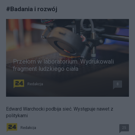
#
Badania i rozwój
Przełom w laboratorium. Wydrukowali
fragment ludzkiego ciała
Redakcja
8
Edward Warchocki podbija sieć. Występuje nawet z
politykami
Redakcja
25