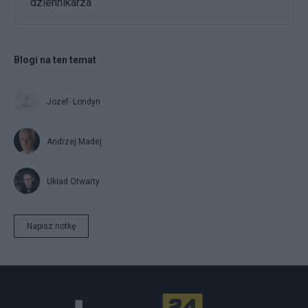
dziennikarza
Blogi na ten temat
Jozef- Londyn
Andrzej.Madej
Układ Otwarty
Napisz notkę