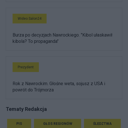
Wideo Salon24
Burza po decyzjach Nawrockiego. "Kibol ułaskawił
kibola? To propaganda"
Prezydent
Rok z Nawrockim. Głośne weta, sojusz z USA i
powrót do Trójmorza
Tematy Redakcja
PIS
GŁOS REGIONÓW
ŚLEDZTWA