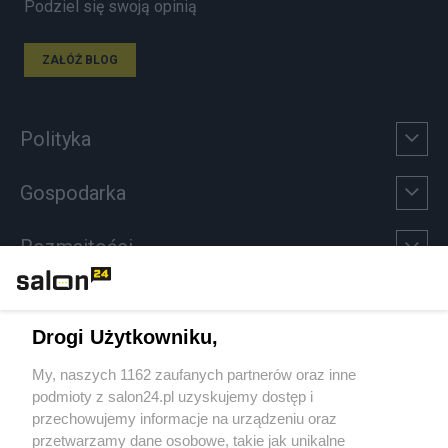
Podziel się swoją opinią
ZAŁÓŻ BLOG
Polityka
Gospodarka
Rozmaitości
Technologie
Drogi Użytkowniku,
Sport
My, naszych 1162 zaufanych partnerów oraz inne
podmioty z salon24.pl uzyskujemy dostęp i
Społeczeństwo
przechowujemy informacje na urządzeniu oraz
przetwarzamy dane osobowe, takie jak unikalne