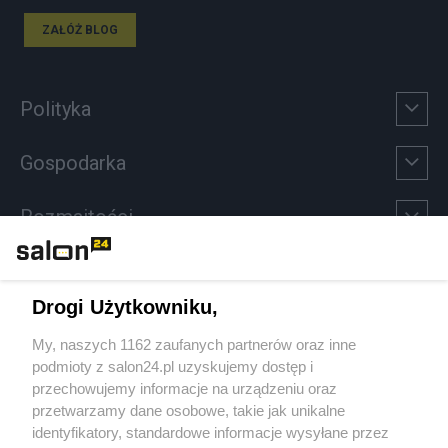
ZAŁÓŻ BLOG
Polityka
Gospodarka
Rozmaitości
Technologie
Drogi Użytkowniku,
Sport
My, naszych 1162 zaufanych partnerów oraz inne
podmioty z salon24.pl uzyskujemy dostęp i
Społeczeństwo
przechowujemy informacje na urządzeniu oraz
przetwarzamy dane osobowe, takie jak unikalne
Kultura
identyfikatory, standardowe informacje wysyłane przez