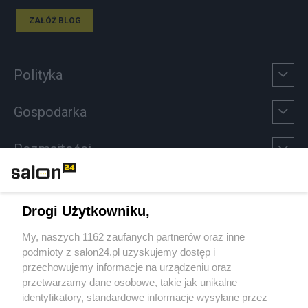
ZAŁÓŻ BLOG
Polityka
Gospodarka
Rozmaitości
Technologie
Drogi Użytkowniku,
Sport
My, naszych 1162 zaufanych partnerów oraz inne
podmioty z salon24.pl uzyskujemy dostęp i
Społeczeństwo
przechowujemy informacje na urządzeniu oraz
przetwarzamy dane osobowe, takie jak unikalne
Kultura
identyfikatory, standardowe informacje wysyłane przez