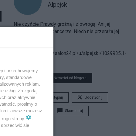
Alpejski
Nie czyńcie Prawdy groźną i złowrogą, Ani jej
strójcie w hełmy i pancerze, Niech nie przeraża jej
postać nikogo...
Spis treści
bloga:
https://www.salon24.pl/u/alpejski/1029935,1-
000-000
ęp i przechowujemy
ory, standardowe
Nowości od blogera
alizowanych reklam,
ie usług. Za zgodą
ych oraz aktywnie
Udostępnij
Udostępnij
watność, prosimy o
wolna i zawsze możesz
Skomentuj
m rogu strony
.
sprzeciwić się