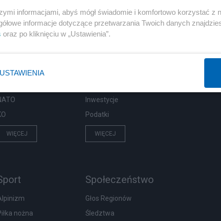
szymi informacjami, abyś mógł świadomie i komfortowo korzystać z
gółowe informacje dotyczące przetwarzania Twoich danych znajdzi
s
oraz po kliknięciu w „Ustawienia”.
Polityka
Gospodarka
PiS
Biznes
Rząd
Pieniądze
USTAWIENIA
Prezydent
Centralny Port Komunikacyjny
NATO
Inwestycje
KO
Podatki
WIĘCEJ
WIĘCEJ
Sport
Społeczeństwo
Alpinizm
Głos Regionów
Piłka nożna
Śledztwa