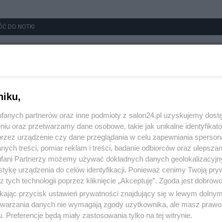
ÓĆ DO NOTKI
niku,
fanych partnerów oraz inne podmioty z salon24.pl uzyskujemy dost
niu oraz przetwarzamy dane osobowe, takie jak unikalne identyfikat
przez urządzenie czy dane przeglądania w celu zapewniania sperson
ych treści, pomiar reklam i treści, badanie odbiorców oraz ulepszan
fani Partnerzy możemy używać dokładnych danych geolokalizacyjn
tykę urządzenia do celów identyfikacji. Ponieważ cenimy Twoją pry
z tych technologii poprzez kliknięcie „Akceptuję”. Zgoda jest dobro
ikając przycisk ustawień prywatności znajdujący się w lewym dolny
etwarzania danych nie wymagają zgody użytkownika, ale masz prawo 
. Preferencje będą miały zastosowania tylko na tej witrynie.