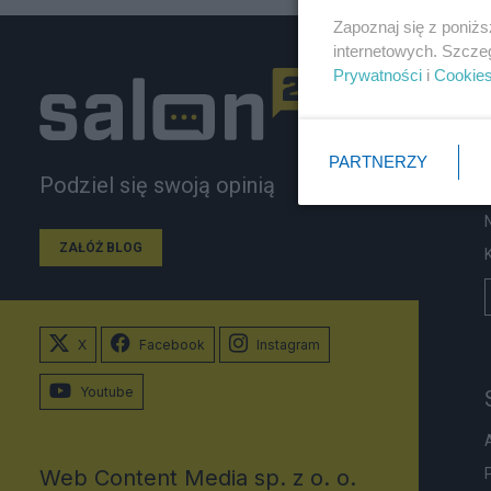
Zapoznaj się z poniż
internetowych. Szcze
Prywatności
i
Cookie
PARTNERZY
Podziel się swoją opinią
ZAŁÓŻ BLOG
X
Facebook
Instagram
Youtube
Web Content Media sp. z o. o.