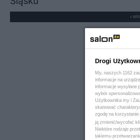
Śląsku
« WR
Drogi Użytkow
My, naszych 1162 zau
informacje na urządze
informacje wysyłane 
wybór spersonalizowan
Użytkownika my i Zau
skanować charakterys
zgodę na korzystanie 
ją zmienić/wycofać kl
Niektóre rodzaje prz
takiemu przetwarzaniu