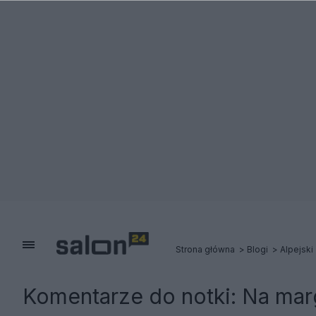
Strona główna
Blogi
Alpejski
Komentarze do notki:
Na marg