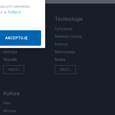
 naszych serwisów
esz w
Polityce
Rozmaitości
Technologie
Zdrowie
Cyfryzacja
Podróże
Badania i rozwój
AKCEPTUJĘ
Pogoda
Internet
Ekologia
Motoryzacja
Wypadki
Nauka
WIĘCEJ
WIĘCEJ
Kultura
Film
Muzyka