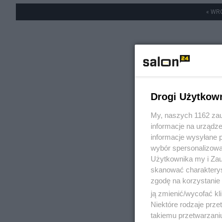
« WR
Drogi Użytkow
My, naszych 1162 zau
informacje na urządze
informacje wysyłane 
wybór spersonalizowan
Użytkownika my i Zau
skanować charakterys
zgodę na korzystanie 
ją zmienić/wycofać kl
Niektóre rodzaje prz
takiemu przetwarzaniu