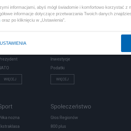
szymi informacjami, abyś mógł świadomie i komfortowo korzystać z
gółowe informacje dotyczące przetwarzania Twoich danych znajdzi
s
oraz po kliknięciu w „Ustawienia”.
Polityka
Gospodarka
Rosja
Biznes
PiS
Pieniądze
USTAWIENIA
Rząd
Centralny Port Komunikacyjny
Prezydent
Inwestycje
NATO
Podatki
WIĘCEJ
WIĘCEJ
Sport
Społeczeństwo
Piłka nożna
Głos Regionów
Ekstraklasa
800 plus