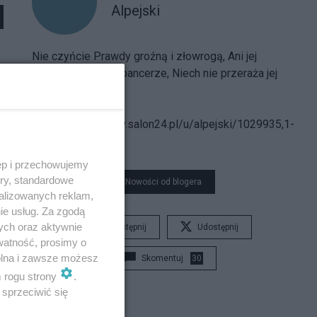
Alpejski
Nie czyńcie Prawdy groźną i złowrogą, Ani jej
strójcie w hełmy i pancerze, Niech nie przeraża jej
postać nikogo...
Spis treści
bloga:
https://www.salon24.pl/u/alpejski/1029935,1-
000-000
ęp i przechowujemy
ory, standardowe
Nowości od blogera
alizowanych reklam,
ie usług. Za zgodą
ych oraz aktywnie
Udostępnij
Udostępnij
watność, prosimy o
wolna i zawsze możesz
Skomentuj
30
m rogu strony
.
sprzeciwić się