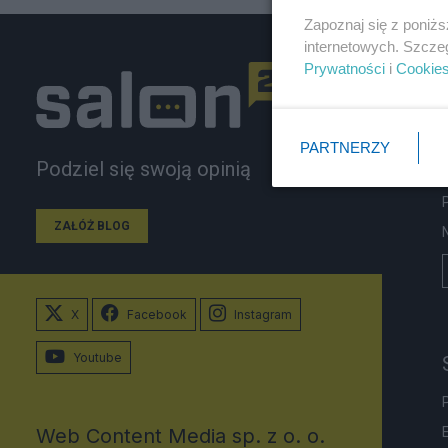
Zapoznaj się z poniż
internetowych. Szcze
Prywatności
i
Cookie
PARTNERZY
Podziel się swoją opinią
ZAŁÓŻ BLOG
X
Facebook
Instagram
Youtube
Web Content Media sp. z o. o.