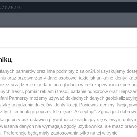
ÓĆ DO NOTKI
niku,
fanych partnerów oraz inne podmioty z salon24.pl uzyskujemy dost
niu oraz przetwarzamy dane osobowe, takie jak unikalne identyfikat
przez urządzenie czy dane przeglądania w celu zapewniania sperson
ych treści, pomiar reklam i treści, badanie odbiorców oraz ulepszan
fani Partnerzy możemy używać dokładnych danych geolokalizacyjn
tykę urządzenia do celów identyfikacji. Ponieważ cenimy Twoją pry
z tych technologii poprzez kliknięcie „Akceptuję”. Zgoda jest dobro
ikając przycisk ustawień prywatności znajdujący się w lewym dolny
etwarzania danych nie wymagają zgody użytkownika, ale masz prawo 
. Preferencje będą miały zastosowania tylko na tej witrynie.