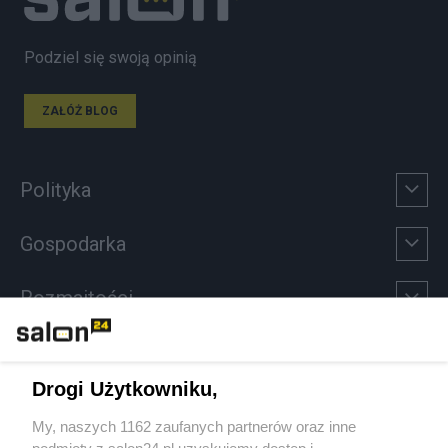
Podziel się swoją opinią
ZAŁÓŻ BLOG
Polityka
Gospodarka
Rozmaitości
Technologie
Drogi Użytkowniku,
Sport
My, naszych 1162 zaufanych partnerów oraz inne
podmioty z salon24.pl uzyskujemy dostęp i