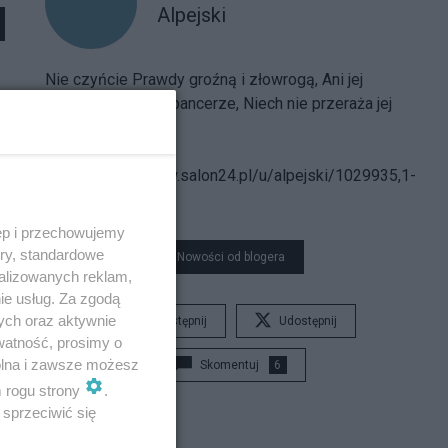
Alpejski
Nie czyńcie Prawdy groźną i złowrogą, Ani jej
strójcie w hełmy i pancerze, Niech nie przeraża jej
postać nikogo...
Spis treści
bloga:
https://www.salon24.pl/u/alpejski/1029935,1-
000-000
ęp i przechowujemy
ory, standardowe
Nowości od blogera
alizowanych reklam,
ie usług. Za zgodą
ych oraz aktywnie
Udostępnij
Udostępnij
watność, prosimy o
wolna i zawsze możesz
Skomentuj
6
m rogu strony
.
sprzeciwić się