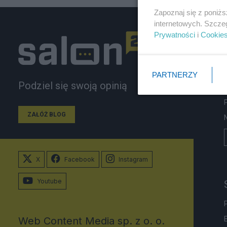
Zapoznaj się z poniż
internetowych. Szcze
Prywatności
i
Cookie
PARTNERZY
Podziel się swoją opinią
ZAŁÓŻ BLOG
X
Facebook
Instagram
Youtube
Web Content Media sp. z o. o.