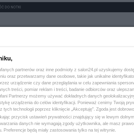
ÓĆ DO NOTKI
niku,
fanych partnerów oraz inne podmioty z salon24.pl uzyskujemy dost
niu oraz przetwarzamy dane osobowe, takie jak unikalne identyfikat
przez urządzenie czy dane przeglądania w celu zapewniania sperson
ych treści, pomiar reklam i treści, badanie odbiorców oraz ulepszan
fani Partnerzy możemy używać dokładnych danych geolokalizacyjn
tykę urządzenia do celów identyfikacji. Ponieważ cenimy Twoją pry
z tych technologii poprzez kliknięcie „Akceptuję”. Zgoda jest dobro
ikając przycisk ustawień prywatności znajdujący się w lewym dolny
etwarzania danych nie wymagają zgody użytkownika, ale masz prawo 
. Preferencje będą miały zastosowania tylko na tej witrynie.