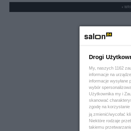
« WR
Drogi Użytkow
My, naszych 1162 zau
informacje na urządze
informacje wysyłane 
wybór spersonalizowan
Użytkownika my i Zau
skanować charakterys
zgodę na korzystanie 
ją zmienić/wycofać kl
Niektóre rodzaje prz
takiemu przetwarzaniu