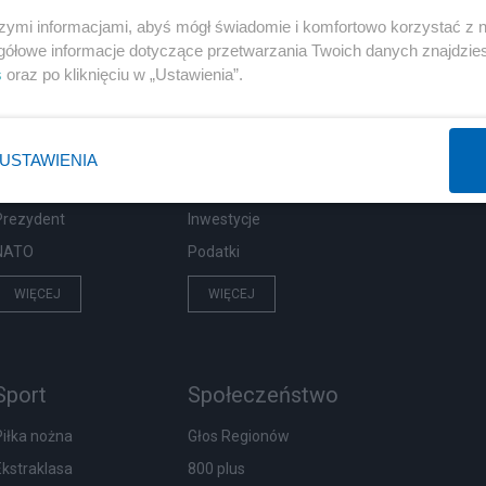
szymi informacjami, abyś mógł świadomie i komfortowo korzystać z
gółowe informacje dotyczące przetwarzania Twoich danych znajdzi
s
oraz po kliknięciu w „Ustawienia”.
Polityka
Gospodarka
Rosja
Biznes
PiS
Pieniądze
USTAWIENIA
Rząd
Centralny Port Komunikacyjny
Prezydent
Inwestycje
NATO
Podatki
WIĘCEJ
WIĘCEJ
Sport
Społeczeństwo
Piłka nożna
Głos Regionów
Ekstraklasa
800 plus