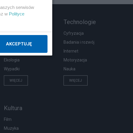
 naszych serwisów
esz w
Polityce
Rozmaitości
Technologie
Zdrowie
Cyfryzacja
Podróże
Badania i rozwój
AKCEPTUJĘ
Pogoda
Internet
Ekologia
Motoryzacja
Wypadki
Nauka
WIĘCEJ
WIĘCEJ
Kultura
Film
Muzyka