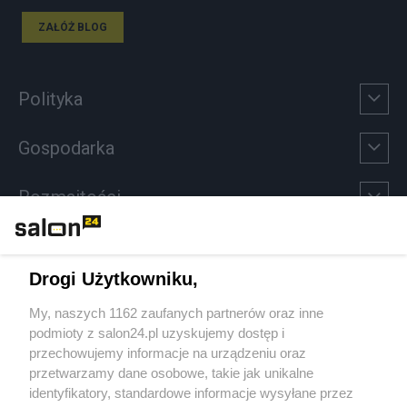
ZAŁÓŻ BLOG
Polityka
Gospodarka
Rozmaitości
Technologie
Drogi Użytkowniku,
Sport
My, naszych 1162 zaufanych partnerów oraz inne
podmioty z salon24.pl uzyskujemy dostęp i
Społeczeństwo
przechowujemy informacje na urządzeniu oraz
przetwarzamy dane osobowe, takie jak unikalne
Kultura
identyfikatory, standardowe informacje wysyłane przez