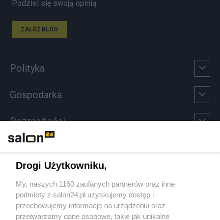
Podziel się swoją opinią
ZAŁÓŻ BLOG
Polityka
Gospodarka
Rozmaitości
Technologie
Drogi Użytkowniku,
Sport
My, naszych 1160 zaufanych partnerów oraz inne
podmioty z salon24.pl uzyskujemy dostęp i
Społeczeństwo
przechowujemy informacje na urządzeniu oraz
przetwarzamy dane osobowe, takie jak unikalne